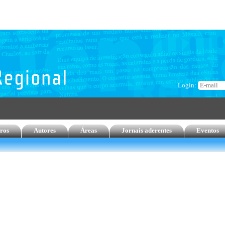
Login:
ros
Autores
Áreas
Jornais aderentes
Eventos