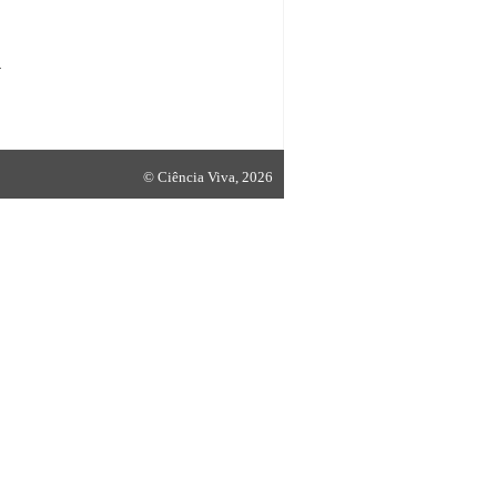
l
©
Ciência Viva
, 2026