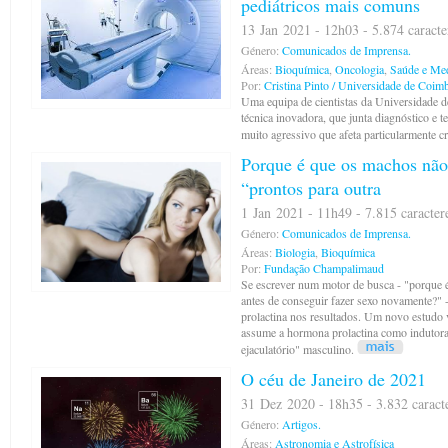
pediátricos mais comuns
13 Jan 2021 - 12h03 - 5.874 caracte
Género:
Comunicados de Imprensa.
Áreas:
Bioquímica
,
Oncologia
,
Saúde e Med
Por:
Cristina Pinto / Universidade de Coim
Uma equipa de cientistas da Universidade 
técnica inovadora, que junta diagnóstico e t
muito agressivo que afeta particularmente cr
Porque é que os machos não
“prontos para outra
1 Jan 2021 - 11h49 - 7.815 caracter
Género:
Comunicados de Imprensa.
Áreas:
Biologia
,
Bioquímica
Por:
Fundação Champalimaud
Se escrever num motor de busca - "porque 
antes de conseguir fazer sexo novamente?" -
prolactina nos resultados. Um novo estudo 
assume a hormona prolactina como indutora 
ejaculatório" masculino.
O céu de Janeiro de 2021
31 Dez 2020 - 18h35 - 3.832 caract
Género:
Artigos.
Áreas:
Astronomia e Astrofísica