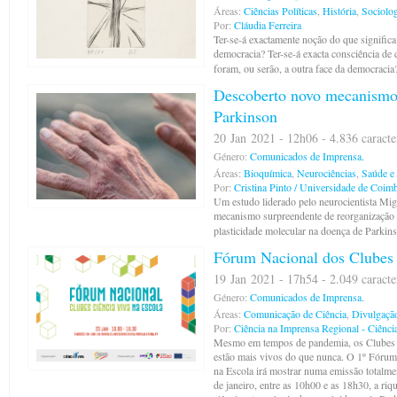
Áreas:
Ciências Políticas
,
História
,
Sociolog
Por:
Cláudia Ferreira
Ter-se-á exactamente noção do que significa
democracia? Ter-se-á exacta consciência de q
foram, ou serão, a outra face da democraci
Descoberto novo mecanismo
Parkinson
20 Jan 2021 - 12h06 - 4.836 caracte
Género:
Comunicados de Imprensa.
Áreas:
Bioquímica
,
Neurociências
,
Saúde e
Por:
Cristina Pinto / Universidade de Coim
Um estudo liderado pelo neurocientista Mi
mecanismo surpreendente de reorganização 
plasticidade molecular na doença de Parkin
Fórum Nacional dos Clubes 
19 Jan 2021 - 17h54 - 2.049 caracte
Género:
Comunicados de Imprensa.
Áreas:
Comunicação de Ciência
,
Divulgação
Por:
Ciência na Imprensa Regional - Ciênci
Mesmo em tempos de pandemia, os Clubes C
estão mais vivos do que nunca. O 1º Fórum
na Escola irá mostrar numa emissão totalment
de janeiro, entre as 10h00 e as 18h30, a riq