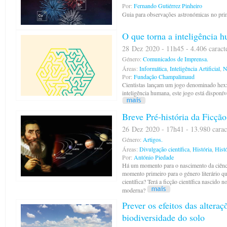
Por:
Fernando Gutiérrez Pinheiro
Guia para observações astronómicas no pri
O que torna a inteligência 
28 Dez 2020 - 11h45 - 4.406 caract
Género:
Comunicados de Imprensa.
Áreas:
Informática
,
Inteligência Artificial
,
N
Por:
Fundação Champalimaud
Cientistas lançam um jogo denominado hex
inteligência humana, este jogo está disponí
Breve Pré-história da Ficção
26 Dez 2020 - 17h41 - 13.980 carac
Género:
Artigos.
Áreas:
Divulgação científica
,
História
,
Histó
Por:
António Piedade
Há um momento para o nascimento da ciênc
momento primeiro para o género literário q
científica? Terá a ficção científica nascido
moderna?
Prever os efeitos das alteraç
biodiversidade do solo