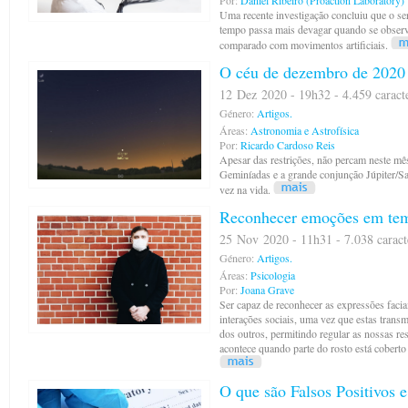
Por:
Daniel Ribeiro (Proaction Laboratory)
Uma recente investigação concluiu que o s
tempo passa mais devagar quando se obse
comparado com movimentos artificiais.
O céu de dezembro de 2020
12 Dez 2020 - 19h32 - 4.459 caract
Género:
Artigos.
Áreas:
Astronomia e Astrofísica
Por:
Ricardo Cardoso Reis
Apesar das restrições, não percam neste mê
Geminíadas e a grande conjunção Júpiter/S
vez na vida.
Reconhecer emoções em te
25 Nov 2020 - 11h31 - 7.038 caract
Género:
Artigos.
Áreas:
Psicologia
Por:
Joana Grave
Ser capaz de reconhecer as expressões facia
interações sociais, uma vez que estas tran
dos outros, permitindo regular as nossas r
acontece quando parte do rosto está cobert
O que são Falsos Positivos 