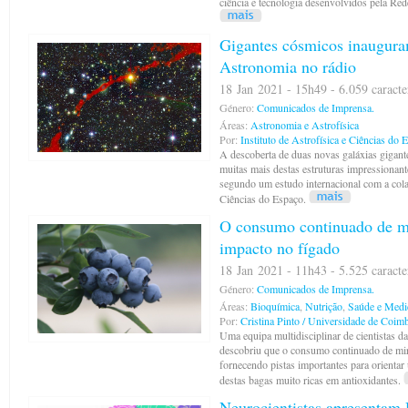
ciência e tecnologia desenvolvidos pela Re
Gigantes cósmicos inaugura
Astronomia no rádio
18 Jan 2021 - 15h49 - 6.059 caracte
Género:
Comunicados de Imprensa.
Áreas:
Astronomia e Astrofísica
Por:
Instituto de Astrofísica e Ciências do 
A descoberta de duas novas galáxias gigant
muitas mais destas estruturas impressionante
segundo um estudo internacional com a colab
Ciências do Espaço.
O consumo continuado de mi
impacto no fígado
18 Jan 2021 - 11h43 - 5.525 caracte
Género:
Comunicados de Imprensa.
Áreas:
Bioquímica
,
Nutrição
,
Saúde e Medi
Por:
Cristina Pinto / Universidade de Coim
Uma equipa multidisciplinar de cientistas 
descobriu que o consumo continuado de mirt
fornecendo pistas importantes para orienta
destas bagas muito ricas em antioxidantes.
Neurocientistas apresentam 