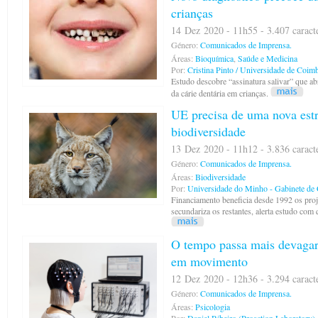
crianças
14 Dez 2020 - 11h55 - 3.407 caract
Género:
Comunicados de Imprensa.
Áreas:
Bioquímica
,
Saúde e Medicina
Por:
Cristina Pinto / Universidade de Coim
Estudo descobre “assinatura salivar” que a
da cárie dentária em crianças.
UE precisa de uma nova estr
biodiversidade
13 Dez 2020 - 11h12 - 3.836 caract
Género:
Comunicados de Imprensa.
Áreas:
Biodiversidade
Por:
Universidade do Minho - Gabinete de
Financiamento beneficia desde 1992 os proj
secundariza os restantes, alerta estudo com 
O tempo passa mais devaga
em movimento
12 Dez 2020 - 12h36 - 3.294 caract
Género:
Comunicados de Imprensa.
Áreas:
Psicologia