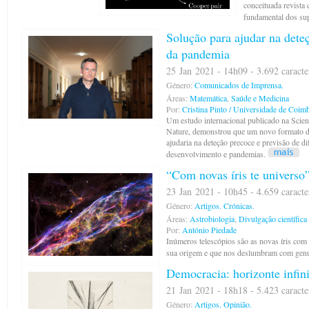
conceituada revista
fundamental dos su
Solução para ajudar na dete
da pandemia
25 Jan 2021 - 14h09 - 3.692 caracte
Género:
Comunicados de Imprensa.
Áreas:
Matemática
,
Saúde e Medicina
Por:
Cristina Pinto / Universidade de Coim
Um estudo internacional publicado na Scient
Nature, demonstrou que um novo formato d
ajudaria na deteção precoce e previsão de di
desenvolvimento e pandemias.
“Com novas íris te universo
23 Jan 2021 - 10h45 - 4.659 caracte
Género:
Artigos.
Crónicas.
Áreas:
Astrobiologia
,
Divulgação científica
Por:
António Piedade
Inúmeros telescópios são as novas íris co
sua origem e que nos deslumbram com genu
Democracia: horizonte infin
21 Jan 2021 - 18h18 - 5.423 caracte
Género:
Artigos.
Opinião.