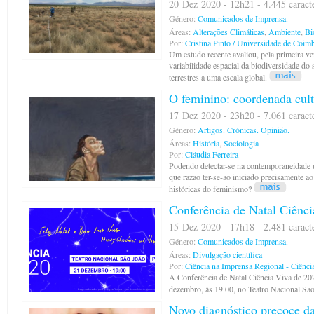
20 Dez 2020 - 12h21 - 4.445 caract
Género:
Comunicados de Imprensa.
Áreas:
Alterações Climáticas
,
Ambiente
,
Bi
Por:
Cristina Pinto / Universidade de Coim
Um estudo recente avaliou, pela primeira ve
variabilidade espacial da biodiversidade d
terrestres a uma escala global.
O feminino: coordenada cul
17 Dez 2020 - 23h20 - 7.061 caract
Género:
Artigos.
Crónicas.
Opinião.
Áreas:
História
,
Sociologia
Por:
Cláudia Ferreira
Podendo detectar-se na contemporaneidade u
que razão ter-se-ão iniciado precisamente 
históricas do feminismo?
Conferência de Natal Ciênci
15 Dez 2020 - 17h18 - 2.481 caract
Género:
Comunicados de Imprensa.
Áreas:
Divulgação científica
Por:
Ciência na Imprensa Regional - Ciênci
A Conferência de Natal Ciência Viva de 2020
dezembro, às 19.00, no Teatro Nacional São
Novo diagnóstico precoce da