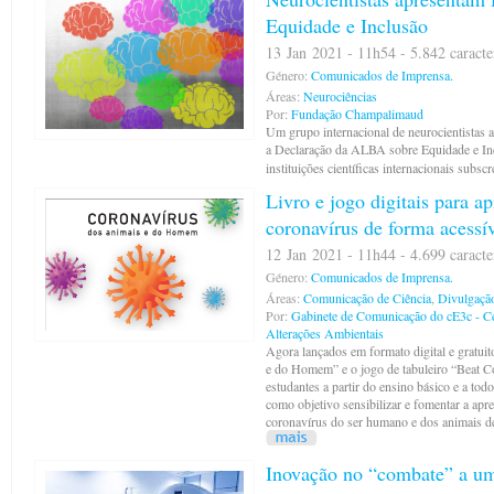
Equidade e Inclusão
13 Jan 2021 - 11h54 - 5.842 caracte
Género:
Comunicados de Imprensa.
Áreas:
Neurociências
Por:
Fundação Champalimaud
Um grupo internacional de neurocientistas 
a Declaração da ALBA sobre Equidade e In
instituições científicas internacionais subs
Livro e jogo digitais para a
coronavírus de forma acessív
12 Jan 2021 - 11h44 - 4.699 caracte
Género:
Comunicados de Imprensa.
Áreas:
Comunicação de Ciência
,
Divulgação
Por:
Gabinete de Comunicação do cE3c - Ce
Alterações Ambientais
Agora lançados em formato digital e gratuit
e do Homem” e o jogo de tabuleiro “Beat Co
estudantes a partir do ensino básico e a tod
como objetivo sensibilizar e fomentar a apr
coronavírus do ser humano e dos animais de
Inovação no “combate” a um