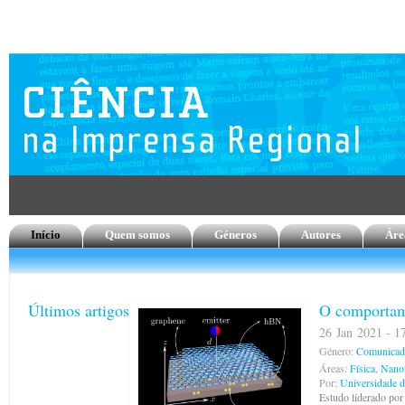
Início
Quem somos
Géneros
Autores
Áre
Últimos artigos
O comportam
26 Jan 2021 - 17
Género:
Comunicado
Áreas:
Física
,
Nanot
Por:
Universidade 
Estudo liderado por