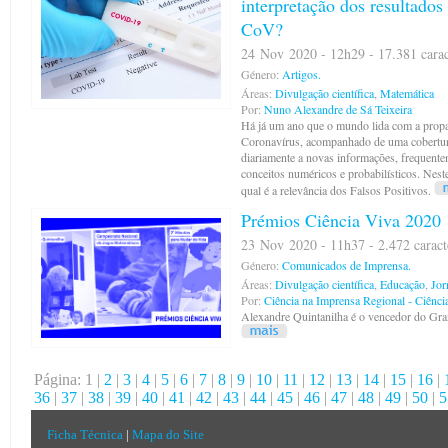
interpretação dos resultados
CoV?
24 Nov 2020 - 12h29 - 17.381 carac
Género:
Artigos.
Áreas:
Divulgação científica
,
Matemática
Por:
Nuno Alexandre de Sá Teixeira
Há já um ano que o mundo lida com a propa
Coronavírus, acompanhado de uma cobertur
diariamente a novas informações, frequent
conceitos numéricos e probabilísticos. Neste
qual é a relevância dos Falsos Positivos.
Prémios Ciência Viva 2020
23 Nov 2020 - 11h37 - 2.472 caract
Género:
Comunicados de Imprensa.
Áreas:
Divulgação científica
,
Educação
,
Jor
Por:
Ciência na Imprensa Regional - Ciênci
Alexandre Quintanilha é o vencedor do Gr
Página: 1 |
2
|
3
|
4
|
5
|
6
|
7
|
8
|
9
|
10
|
11
|
12
|
13
|
14
|
15
|
16
|
36
|
37
|
38
|
39
|
40
|
41
|
42
|
43
|
44
|
45
|
46
|
47
|
48
|
49
|
50
|
5
Ficha Técnica
|
Mapa do Site