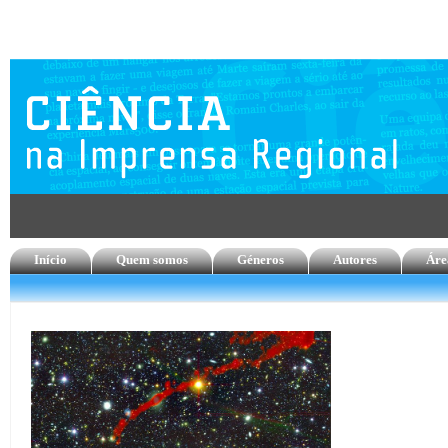
Início
Quem somos
Géneros
Autores
Áre