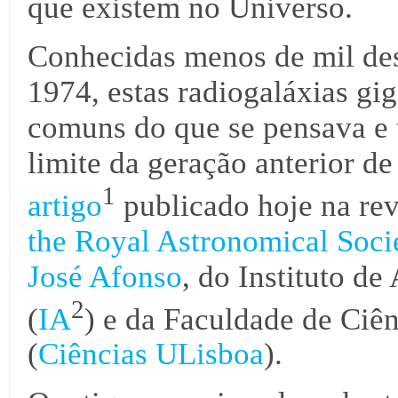
que existem no Universo.
Conhecidas menos de mil des
1974, estas radiogaláxias gig
comuns do que se pensava e t
limite da geração anterior d
1
artigo
publicado hoje na rev
the Royal Astronomical Soci
José Afonso
, do Instituto de
2
(
IA
) e da Faculdade de Ciê
(
Ciências ULisboa
).