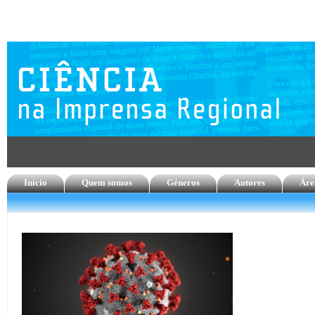
Início
Quem somos
Géneros
Autores
Áre