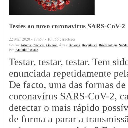
Testes ao novo coronavírus SARS-CoV-2
22 Mai 2020 - 17h57 - 10.356 caracteres
Género:
Artigos.
Crónicas.
Opinião.
Áreas:
Biologia
,
Bioquímica
,
Biotecnologia
,
Saúde
Por:
António Piedade
Testar, testar, testar. Tem s
enunciada repetidamente pel
De facto, uma das formas de
coronavírus SARS-CoV-2, ca
detectar o mais rápido possív
de forma a parar a transmiss