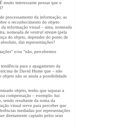
 É muito interessante pensar que o
l?
de processamento da informação, as
obre o reconhecimento do objeto
to da informação visual – uma, nomeada
outra, nomeada de
ventral stream
(pela
sença do objeto, depender do ponto de
 absoluto, das representações?
ntações" e/ou "não, percebemos
ta tendência para o apagamento da
piricista de David Hume que – não
 objeto não se anula a possibilidade
rminado objeto, tenho que separar a
a sua compensação – exemplo: luz
, sendo resultante da soma da
ulação visual serve para perceber que
nferências mediadas por representações
er diretamente captado pelos seus