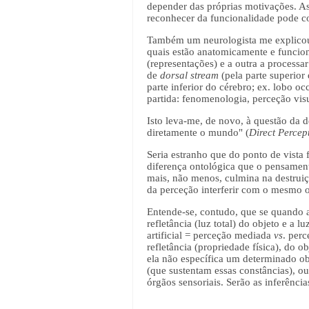
depender das próprias motivações. Ass
reconhecer da funcionalidade pode c
Também um neurologista me explicou,
quais estão anatomicamente e funcio
(representações) e a outra a process
de
dorsal stream
(pela parte superior
parte inferior do cérebro; ex. lobo o
partida: fenomenologia, perceção vis
Isto leva-me, de novo, à questão da 
diretamente o mundo" (
Direct Percep
Seria estranho que do ponto de vista 
diferença ontológica que o pensamen
mais, não menos, culmina na destruiç
da perceção interferir com o mesmo ou
Entende-se, contudo, que se quando a
refletância (luz total) do objeto e 
artificial = perceção mediada
vs
. per
refletância (propriedade física), do 
ela não específica um determinado ob
(que sustentam essas constâncias), o
órgãos sensoriais. Serão as inferênci