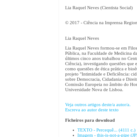
Lia Raquel Neves (Cientista Social)
© 2017 - Ciência na Imprensa Region
Lia Raquel Neves
Lia Raquel Neves formou-se em Filos
Pública, na Faculdade de Medicina d
últimos cinco anos trabalhou no Cent
Ciência), investigando questões que e
como questões de ética prática e
bio
é
projeto "Intimidade e Deficiência: c
sobre Democracia, Cidadania e Direito
Comissão Europeia no âmbito do Hori
Universidade Nova de Lisboa.
Veja outros artigos deste/a autor/a.
Escreva ao autor deste texto
Ficheiros para download
TEXTO - Percequê... (4111 c.)
Imagem - this-is-not-a-pipe (J