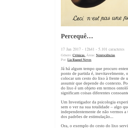
Percequê…
17 Jan 2017 - 12h41 - 5.101 caracteres
Género:
Crónicas.
Áreas:
Neurociências
Por:
Lia Raquel Neves
Já há algum tempo que procuro enten
ponto de partida é, inevitavelmente,
colocar um cesto do lixo à frente de 
assumir que depende do contexto. Pode
do lixo é um objeto em termos ontoló
significam coisas diferentes consoant
Um Investigador da psicologia exper
sem o ver na sua totalidade – algo 
independentemente de não vermos a t
dos padrões de estimulação...
Ora, o exemplo do cesto do lixo serv