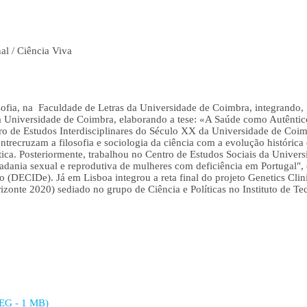
al / Ciência Viva
ofia, na Faculdade de Letras da Universidade de Coimbra, integrando
a Universidade de Coimbra, elaborando a tese: «A Saúde como Autênti
ro de Estudos Interdisciplinares do Século XX da Universidade de Coim
ntrecruzam a filosofia e sociologia da ciência com a evolução histórica 
tica. Posteriormente, trabalhou no Centro de Estudos Sociais da Univer
idadania sexual e reprodutiva de mulheres com deficiência em Portugal",
 (DECIDe). Já em Lisboa integrou a reta final do projeto Genetics Clini
zonte 2020) sediado no grupo de Ciência e Políticas no Instituto de T
PEG - 1 MB)