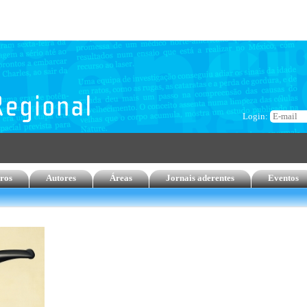
Login:
ros
Autores
Áreas
Jornais aderentes
Eventos