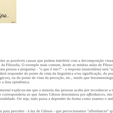
der as possíveis causas que podem interferir com a decomposição visu
 o da Filosofia. O exemplo mais comum, desde as minhas aulas de Filos
uma pessoa e perguntar - "o que é isto?" - a resposta (maioritária) será
rá responder do ponto de vista da linguística e/ou significação, do pon
gicos), ou do ponto de vista da perceção, etc., sendo que fenomenologi
e a área epistémica.
imental explicou-me que a maioria das pessoas acaba por reconhecer a
que corresponderia ao que James Gibson denominou por
affordances
, ist
otalidade. Ou seja, tudo passa a depender da forma como usamos o amb
iu para perceber - à luz de Gibson - que percecionamos "affordances" q