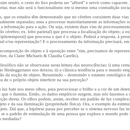
im sendo, o cesto do lixo poderia ser "afford" e servir como capacete.
ortar, mas não será o funcionalismo em si mesmo uma contradição socia
 que os estudos têm demonstrado que no cérebro coexistem duas vias 
nalmente separadas; uma a processar maioritariamente as informações s
ar a informação para a ação. Ou seja, existem duas vias de processamen
 do cérebro; ex. lobo parietal) que processa a localização do objeto; a 
ccipitotemporal) que processa o que é o objeto. Poderá a resposta, à pre
ual e/ou representação? E o processamento da informação precisará, em
decomposição do objeto e à oposição entre "sim, precisamos de represe
tion
, da Claire Michaels & Claudia Carello).
filosófico não se observasse nesta leitura das neurociências: i) uma cer
to Heideggeriano nos deixou; ii) a clássica tendência para o mundo em
ão da noção de objeto. Resumindo – destruindo o estatuto ontológico de
 de o próprio objeto interferir na sua perceção?
 luz bate nos meus olhos, para percecionar o brilho e a cor de um dete
a luz que o ilumina. Então, os dados empíricos surgem, mas nós fazemos 
ceção direta. Os olhos podem, assim, receber um padrão de luz complexo
objeto e da sua iluminação (propriedade física). Ora, o exemplo da estim
jeto. Daí que, a hipótese passa por perceber se o sistema nervoso faz i
u se o padrão de estimulação de uma pessoa que explora o mundo pode s
as mediadas?