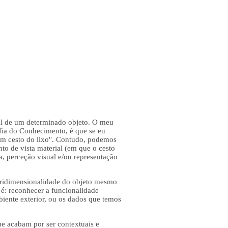
al de um determinado objeto. O meu
ofia do Conhecimento, é que se eu
 "um cesto do lixo". Contudo, podemos
to de vista material (em que o cesto
a, perceção visual e/ou representação
 tridimensionalidade do objeto mesmo
o é: reconhecer a funcionalidade
iente exterior, ou os dados que temos
ue acabam por ser contextuais e