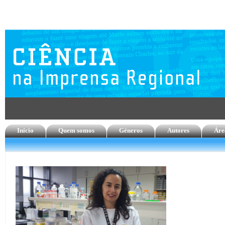
Início
Quem somos
Géneros
Autores
Áre