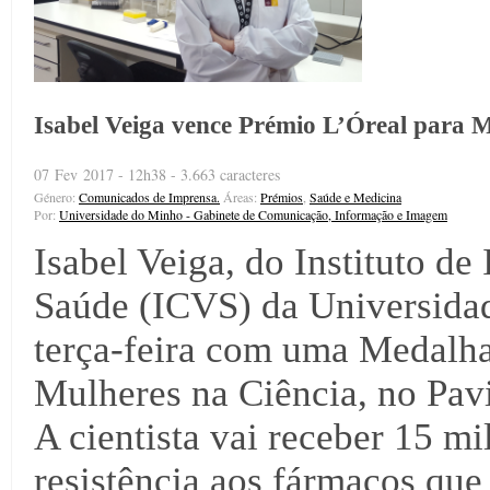
Isabel Veiga vence Prémio L’Óreal para M
07 Fev 2017 - 12h38 - 3.663 caracteres
Género:
Comunicados de Imprensa.
Áreas:
Prémios
,
Saúde e Medicina
Por:
Universidade do Minho - Gabinete de Comunicação, Informação e Imagem
Isabel Veiga, do Instituto de
Saúde (ICVS) da Universidad
terça-feira com uma Medalha
Mulheres na Ciência, no Pav
A cientista vai receber 15 m
resistência aos fármacos que 