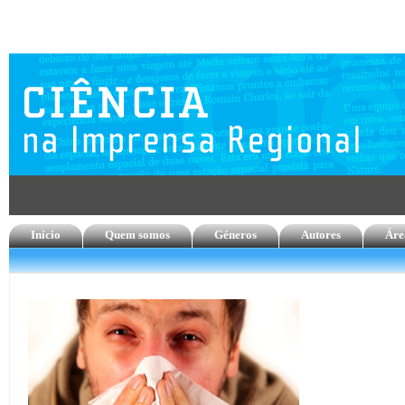
Início
Quem somos
Géneros
Autores
Áre