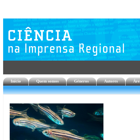
Início
Quem somos
Géneros
Autores
Áre