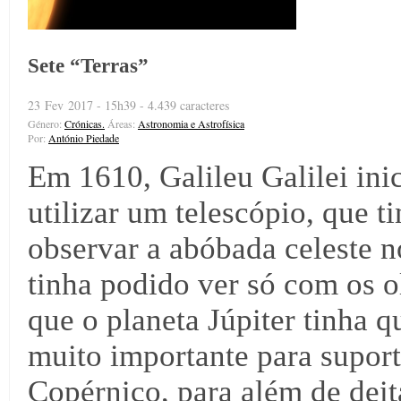
Sete “Terras”
23 Fev 2017 - 15h39 - 4.439 caracteres
Género:
Crónicas.
Áreas:
Astronomia e Astrofísica
Por:
António Piedade
Em 1610, Galileu Galilei in
utilizar um telescópio, que t
observar a abóbada celeste n
tinha podido ver só com os o
que o planeta Júpiter tinha q
muito importante para suport
Copérnico, para além de deita