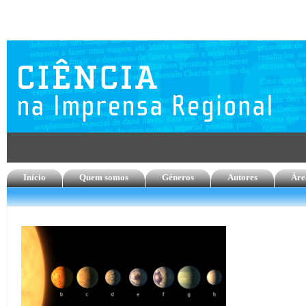
Início
Quem somos
Géneros
Autores
Áre