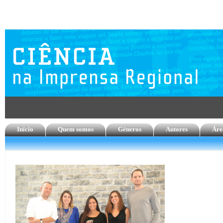
Início
Quem somos
Géneros
Autores
Áre