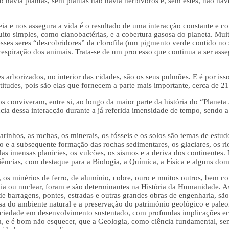
o havia plantas, sem plantas não havia herbívoros e, sem estes, não hav
ia e nos assegura a vida é o resultado de uma interacção constante e co
to simples, como cianobactérias, e a cobertura gasosa do planeta. Muito
esses seres “descobridores” da clorofila (um pigmento verde contido n
 respiração dos animais. Trata-se de um processo que continua a ser ass
s arborizados, no interior das cidades, são os seus pulmões. E é por is
latitudes, pois são elas que fornecem a parte mais importante, cerca de 
vos conviveram, entre si, ao longo da maior parte da história do “Planet
ia dessa interacção durante a já referida imensidade de tempo, sendo 
rinhos, as rochas, os minerais, os fósseis e os solos são temas de estu
 e a subsequente formação das rochas sedimentares, os glaciares, os rio
as imensas planícies, os vulcões, os sismos e a deriva dos continentes.
iências, com destaque para a Biologia, a Química, a Física e alguns do
os minérios de ferro, de alumínio, cobre, ouro e muitos outros, bem co
rmia ou nuclear, foram e são determinantes na História da Humanidade. 
de barragens, pontes, estradas e outras grandes obras de engenharia, são
esa do ambiente natural e a preservação do património geológico e pale
ociedade em desenvolvimento sustentado, com profundas implicações econ
nda, e é bom não esquecer, que a Geologia, como ciência fundamental, s