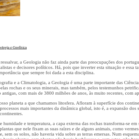
ologia e Geofísica
salvar, a Geologia não faz ainda parte das preocupações dos portugue
listas e decisores políticos. Há, pois que inverter esta situação e essa ta
portância que sempre foi dada a esta disciplina.
grafia e a Climatologia, a Geologia é uma parte importante das Ciênci
elas rochas e os seus minerais, mas também, pelos testemunhos petrific
 antigas, com mais de 3800 milhões de anos, às muito recentes, com ap
osso planeta a que chamamos litosfera. Afloram à superfície dos contin
processos mais importantes da dinâmica global, isto é, a expansão dos
continentes.
e humidade e temperatura, a capa externa das rochas transforma-se em 
s plantas que nele fixam as suas raízes e de alguns animais, como vermes
e, sem os solos, não haveria vida sobre as terras emersas. Num esquema