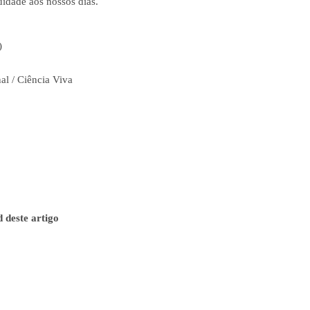
uidade aos nossos dias.
)
al / Ciência Viva
 deste artigo