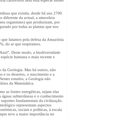
eria carnívoros nem esta espécie
Homo
ntínua que existiu, desde há uns 2700
 diferente da actual, a atmosfera
o seu organismo) que produziram, por
egurado por todas as plantas que nos
so que lutamos pela defesa da Amazónia
21%, do ar que respiramos.
a Azul”. Deste modo, a biodiversidade
a espécie humana o mais recente e
do da Geologia. Mas há outros, não
s e os desertos, o nascimento e a
 Nestes estudos, a Geologia não
mínios da Matemática.
mo as fontes energéticas, sejam elas
As águas subterrâneas e o conhecimento
 suportes fundamentais da civilização.
ontológico representam aspectos
ómicas, sociais e políticas, à escala
empre teve a maior importância no