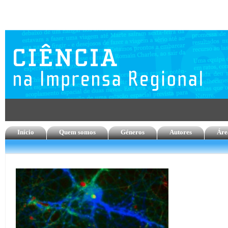
Início
Quem somos
Géneros
Autores
Áre