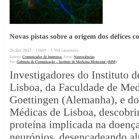
Novas pistas sobre a origem dos défices c
26 Set 2017 - 15h05 - 5.394 caracteres
Género:
Comunicados de Imprensa.
Áreas:
Neurociências
Por:
Gabinete de Comunicação – Instituto de Medicina Molecular (iMM)
Investigadores do Instituto
Lisboa, da Faculdade de Med
Goettingen (Alemanha), e d
Médicas de Lisboa, descobr
proteína implicada na doenç
neurónios, desencadeando alt