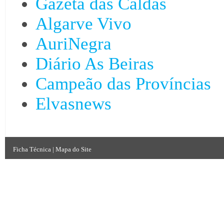
Gazeta das Caldas
Algarve Vivo
AuriNegra
Diário As Beiras
Campeão das Províncias
Elvasnews
Ficha Técnica
|
Mapa do Site