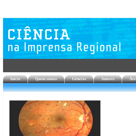
Início
Quem somos
Géneros
Autores
Áre