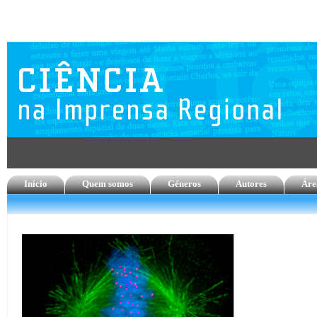
Início
Quem somos
Géneros
Autores
Áre