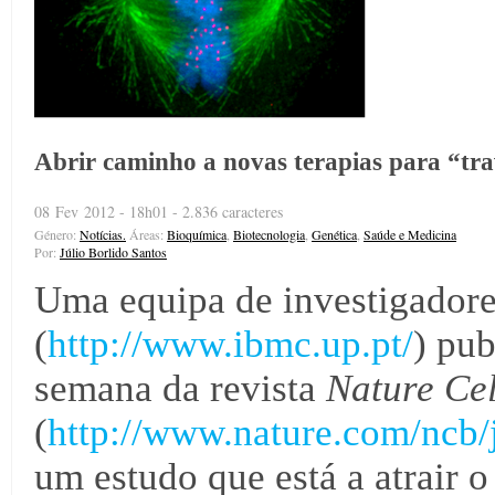
Abrir caminho a novas terapias para “trav
08 Fev 2012 - 18h01 - 2.836 caracteres
Género:
Notícias.
Áreas:
Bioquímica
,
Biotecnologia
,
Genética
,
Saúde e Medicina
Por:
Júlio Borlido Santos
Uma equipa de investigador
(
http://www.ibmc.up.pt/
) pub
semana da revista
Nature Cel
(
http://www.nature.com/ncb/
um estudo que está a atrair o