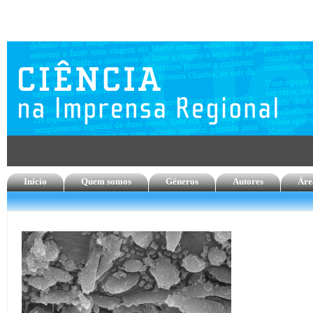
Início
Quem somos
Géneros
Autores
Áre