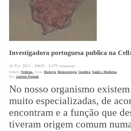
Investigadora portuguesa publica na Cell: 
16 Fev 2012 - 20h30 - 3.079 caracteres
Género:
Notícias.
Áreas:
Biologia
,
Biotecnologia
,
Genética
,
Saúde e Medicina
Por:
António Piedade
No nosso organismo existem c
muito especializadas, de ac
encontram e a função que d
tiveram origem comum numa 