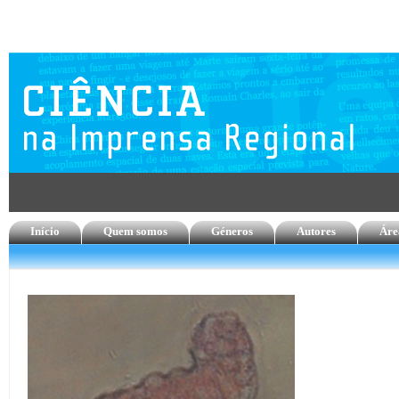
Início
Quem somos
Géneros
Autores
Áre