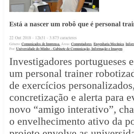
Está a nascer um robô que é personal trai
22 Out 2018 - 12h31 - 3.873 caracteres
Género:
Comunicados de Imprensa.
Áreas:
Computadores
,
Engenharia Mecânica
,
Infor
Por:
Universidade do Minho - Gabinete de Comunicação, Informação e Imagem
Investigadores portugueses 
um personal trainer robotiza
de exercícios personalizado
concretização e alerta para 
novo “amigo interativo”, ch
o envelhecimento ativo da p
projeto envolve as universid