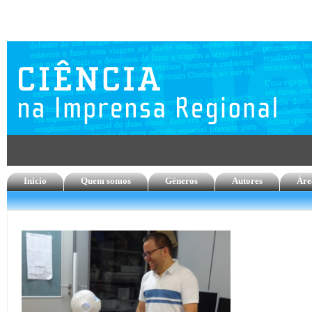
Início
Quem somos
Géneros
Autores
Áre