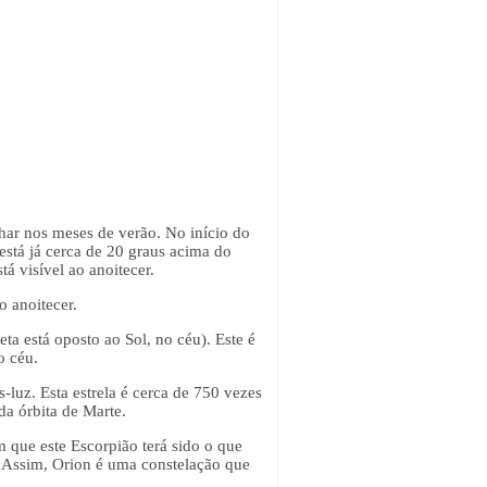
nhar nos meses de verão. No início do
está já cerca de 20 graus acima do
á visível ao anoitecer.
o anoitecer.
ta está oposto ao Sol, no céu). Este é
o céu.
luz. Esta estrela é cerca de 750 vezes
da órbita de Marte.
 que este Escorpião terá sido o que
. Assim, Orion é uma constelação que