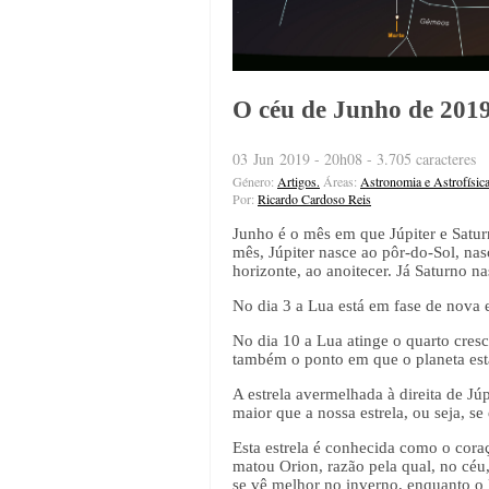
O céu de Junho de 201
03 Jun 2019 - 20h08 - 3.705 caracteres
Género:
Artigos.
Áreas:
Astronomia e Astrofísic
Por:
Ricardo Cardoso Reis
Junho é o mês em que Júpiter e Satur
mês, Júpiter nasce ao pôr-do-Sol, nas
horizonte, ao anoitecer. Já Saturno n
No dia 3 a Lua está em fase de nova e
No dia 10 a Lua atinge o quarto cresc
também o ponto em que o planeta está
A estrela avermelhada à direita de J
maior que a nossa estrela, ou seja, s
Esta estrela é conhecida como o cora
matou Orion, razão pela qual, no céu
se vê melhor no inverno, enquanto o 