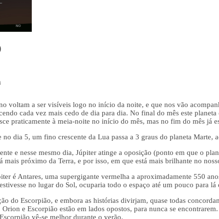
9
a
no voltam a ser visíveis logo no início da noite, e que nos vão acompa
cendo cada vez mais cedo de dia para dia. No final do mês este planeta 
asce praticamente à meia-noite no início do mês, mas no fim do mês já est
 no dia 5, um fino crescente da Lua passa a 3 graus do planeta Marte, a
ente e nesse mesmo dia, Júpiter atinge a oposição (ponto em que o plane
 mais próximo da Terra, e por isso, em que está mais brilhante no noss
úpiter é Antares, uma supergigante vermelha a aproximadamente 550 anos-
e estivesse no lugar do Sol, ocuparia todo o espaço até um pouco para lá 
ção do Escorpião, e embora as histórias divirjam, quase todas concordam
, Orion e Escorpião estão em lados opostos, para nunca se encontrarem
Escorpião vê-se melhor durante o verão.