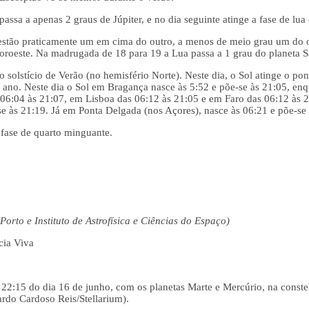
assa a apenas 2 graus de Júpiter, e no dia seguinte atinge a fase de lua 
 estão praticamente um em cima do outro, a menos de meio grau um do o
oroeste. Na madrugada de 18 para 19 a Lua passa a 1 grau do planeta S
o solstício de Verão (no hemisfério Norte). Neste dia, o Sol atinge o po
ano. Neste dia o Sol em Bragança nasce às 5:52 e põe-se às 21:05, enq
06:04 às 21:07, em Lisboa das 06:12 às 21:05 e em Faro das 06:12 às 
se às 21:19. Já em Ponta Delgada (nos Açores), nasce às 06:21 e põe-se 
 fase de quarto minguante.
orto e Instituto de Astrofísica e Ciências do Espaço)
cia Viva
s 22:15 do dia 16 de junho, com os planetas Marte e Mercúrio, na cons
rdo Cardoso Reis/Stellarium).