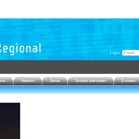
Login:
ros
Autores
Áreas
Jornais aderentes
Eventos