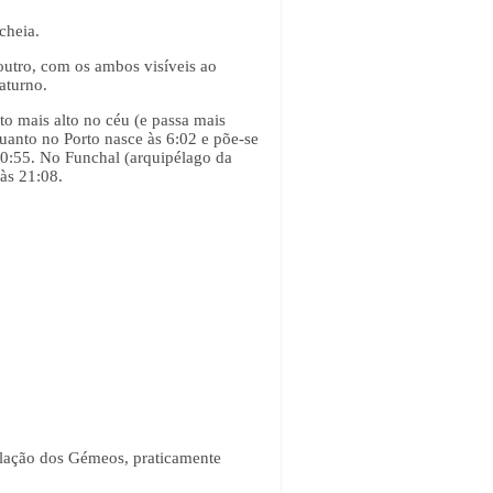
cheia.
utro, com os ambos visíveis ao
aturno.
nto mais alto no céu (e passa mais
uanto no Porto nasce às 6:02 e põe-se
20:55. No Funchal (arquipélago da
às 21:08.
telação dos Gémeos, praticamente