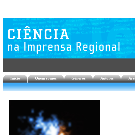
Início
Quem somos
Géneros
Autores
Áre