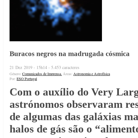
Buracos negros na madrugada cósmica
21 Dez 2019 - 15h14 - 5.453 caracteres
Género:
Comunicados de Imprensa.
Áreas:
Astronomia e Astrofísica
Por:
ESO Portugal
Com o auxílio do Very Larg
astrónomos observaram rese
de algumas das galáxias ma
halos de gás são o “aliment