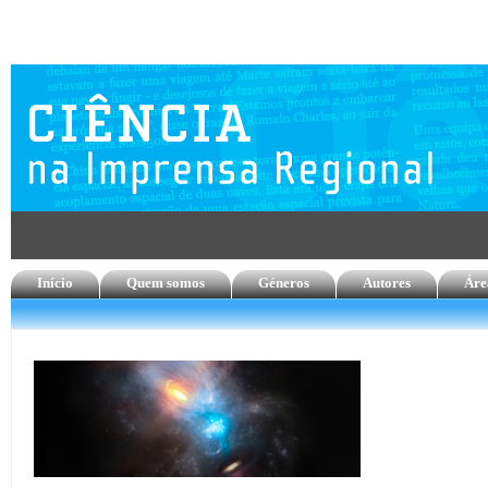
Início
Quem somos
Géneros
Autores
Áre