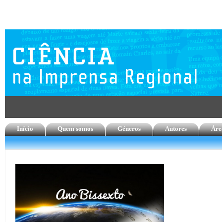
Início
Quem somos
Géneros
Autores
Áre