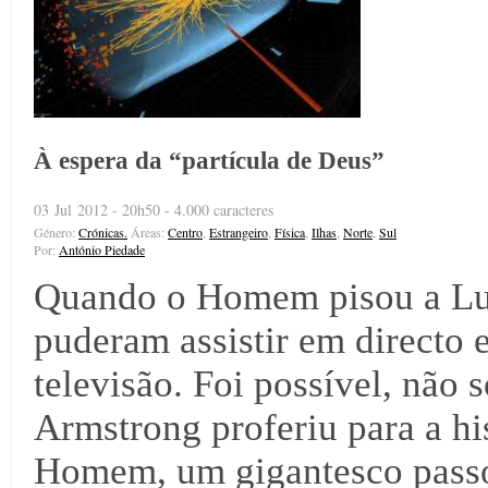
À espera da “partícula de Deus”
03 Jul 2012 - 20h50 - 4.000 caracteres
Género:
Crónicas.
Áreas:
Centro
,
Estrangeiro
,
Física
,
Ilhas
,
Norte
,
Sul
Por:
António Piedade
Quando o Homem pisou a Lua 
puderam assistir em directo 
televisão. Foi possível, não 
Armstrong proferiu para a h
Homem, um gigantesco pass