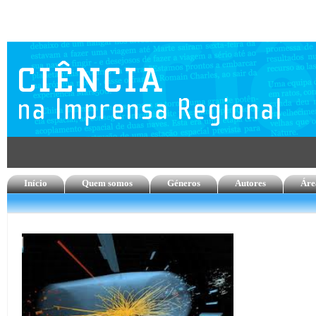
Início
Quem somos
Géneros
Autores
Áre