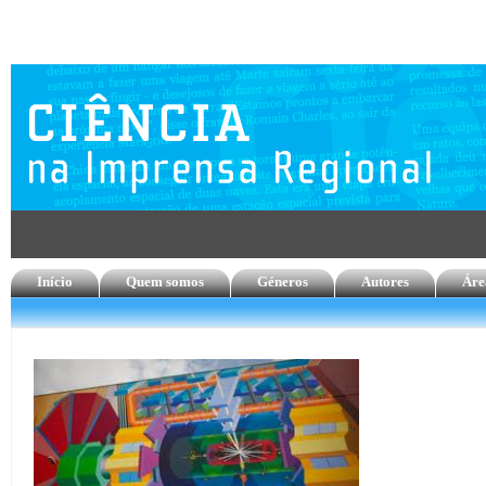
Início
Quem somos
Géneros
Autores
Áre