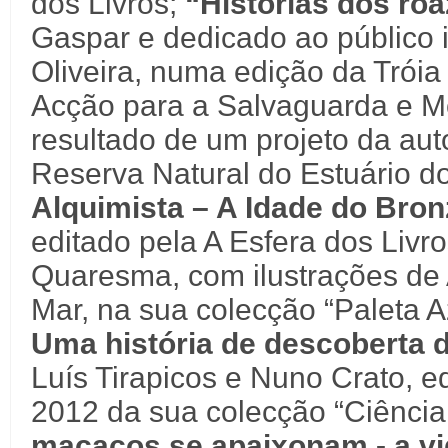
dos Livros;
“Histórias dos ro
Gaspar e dedicado ao público i
Oliveira, numa edição da Trói
Acção para a Salvaguarda e M
resultado de um projeto da aut
Reserva Natural do Estuário d
Alquimista – A Idade do Bro
editado pela A Esfera dos Livr
Quaresma, com ilustrações de 
Mar, na sua colecção “Paleta A
Uma história de descoberta 
Luís Tirapicos e Nuno Crato, ed
2012 da sua colecção “Ciência
macacos se apaixonam - a vid