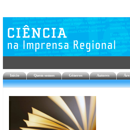
Início
Quem somos
Géneros
Autores
Áre