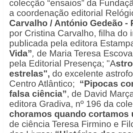
colecção “ensaios” da Fundaç
a coordenação editorial Relóg
Carvalho / António Gedeão - P
por Cristina Carvalho, filha do
publicada pela editora Estamp
Vida”
,
de Maria Teresa Escoval
pela Editorial Presença; "A
stro
estrelas",
do excelente astrofo
Centro Atlântico;
“Pipocas com
falsa ciência”
, de David Març
editora Gradiva, nº 196 da col
choramos quando cortamos 
de ciência Teresa Firmino e F