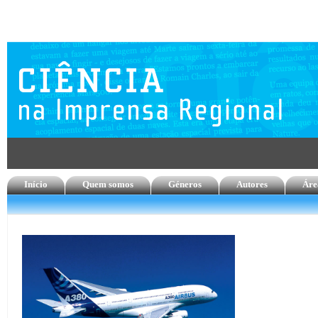
Início
Quem somos
Géneros
Autores
Áre