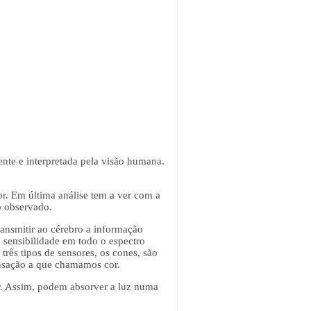
ente e interpretada pela visão humana.
or. Em última análise tem a ver com a
o observado.
ransmitir ao cérebro a informação
a sensibilidade em todo o espectro
rês tipos de sensores, os cones, são
ensação a que chamamos cor.
ar. Assim, podem absorver a luz numa