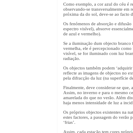
Como exemplo, a cor azul do céu é res
observando-se transversalmente em rel
próxima da do sol, deve-se ao facto de
Os fenómenos de absorção e difusão 
espectro visível), absorve essencialm
de azul e vermelho).
Se a iluminação dum objecto branco f
vermelha, ele é percepcionado como v
visível, se for iluminado com luz br
radiação.
Os objectos também podem ‘adquirir’ 
reflecte as imagens de objectos no ex
pela difracção da luz (na superfíci
Finalmente, deve considerar-se que, a
Assim, no inverno e para o mesmo cená
amarelada do que no verão. Além dis
haja menos intensidade de luz a incidi
Os próprios objectos existentes na n
estes factores, a passagem do verão 
‘frias’.
Assim, cada estação tem cores própri