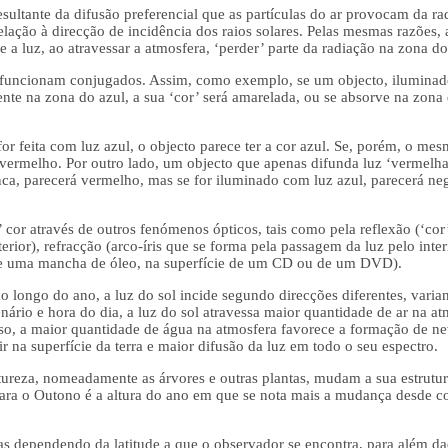
ultante da difusão preferencial que as partículas do ar provocam da rad
ação à direcção de incidência dos raios solares. Pelas mesmas razões, 
 a luz, ao atravessar a atmosfera, ‘perder’ parte da radiação na zona do
funcionam conjugados. Assim, como exemplo, se um objecto, iluminad
ente na zona do azul, a sua ‘cor’ será amarelada, ou se absorve na zona
or feita com luz azul, o objecto parece ter a cor azul. Se, porém, o me
ermelho. Por outro lado, um objecto que apenas difunda luz ‘vermelha’
anca, parecerá vermelho, mas se for iluminado com luz azul, parecerá ne
cor através de outros fenómenos ópticos, tais como pela reflexão (‘cor
terior), refracção (arco-íris que se forma pela passagem da luz pelo inte
e de uma mancha de óleo, na superfície de um CD ou de um DVD).
o longo do ano, a luz do sol incide segundo direcções diferentes, varia
rio e hora do dia, a luz do sol atravessa maior quantidade de ar na at
so, a maior quantidade de água na atmosfera favorece a formação de n
r na superfície da terra e maior difusão da luz em todo o seu espectro.
atureza, nomeadamente as árvores e outras plantas, mudam a sua estrutu
para o Outono é a altura do ano em que se nota mais a mudança desde co
as dependendo da latitude a que o observador se encontra, para além d