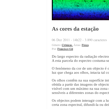
As cores da estação
06 Dez 2011 - 14h22 - 3.890 caracteres
Género:
Crónicas.
Áreas:
Física
Por:
Francisco Gil
Do largo espectro da radiação electr
A esta parcela do espectro costuma-se
O fenómeno da cor de um objecto é o r
luz que chega aos olhos, intacta tal
Os olhos contêm na sua superfície int
obtida a partir das imagens de object
visível com um máximo na sua zona ce
sensíveis a diferentes zonas do esp
Os objectos podem interagir com a lu
certa zona espectral, difundi-la ou dei