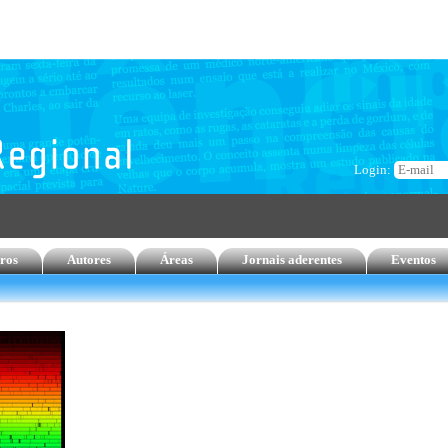
Login:
ros
Autores
Áreas
Jornais aderentes
Eventos