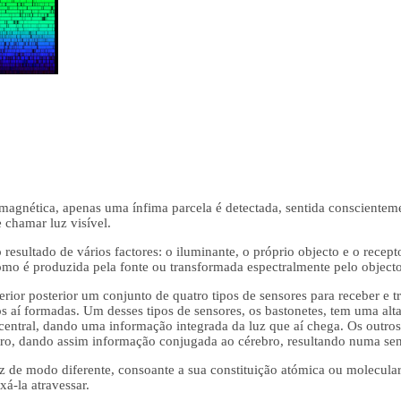
omagnética, apenas uma ínfima parcela é detectada, sentida conscientem
 chamar luz visível.
esultado de vários factores: o iluminante, o próprio objecto e o recept
 como é produzida pela fonte ou transformada espectralmente pelo object
erior posterior um conjunto de quatro tipos de sensores para receber e t
os aí formadas. Um desses tipos de sensores, os bastonetes, tem uma alt
ntral, dando uma informação integrada da luz que aí chega. Os outros t
ectro, dando assim informação conjugada ao cérebro, resultando numa s
z de modo diferente, consoante a sua constituição atómica ou molecul
xá-la atravessar.