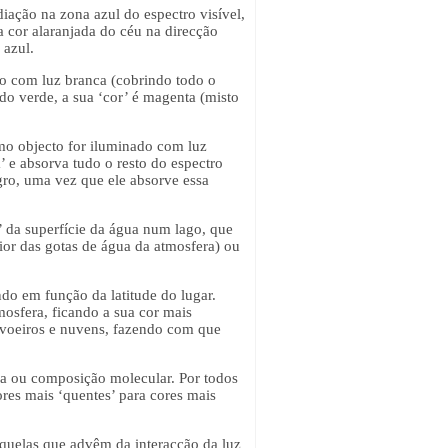
iação na zona azul do espectro visível,
a cor alaranjada do céu na direcção
 azul.
o com luz branca (cobrindo todo o
 do verde, a sua ‘cor’ é magenta (misto
smo objecto for iluminado com luz
 e absorva tudo o resto do espectro
gro, uma vez que ele absorve essa
’ da superfície da água num lago, que
rior das gotas de água da atmosfera) ou
ndo em função da latitude do lugar.
mosfera, ficando a sua cor mais
evoeiros e nuvens, fazendo com que
ra ou composição molecular. Por todos
res mais ‘quentes’ para cores mais
aquelas que advêm da interacção da luz