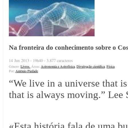
Na fronteira do conhecimento sobre o Co
14 Jun 2013 - 19h40 - 3.877 caracteres
Género:
Livros.
Áreas:
Astronomia e Astrofísica
,
Divulgação científica
,
Física
Por:
António Piedade
“We live in a universe that i
that is always moving.” Lee 
«Esta história fala de uma b