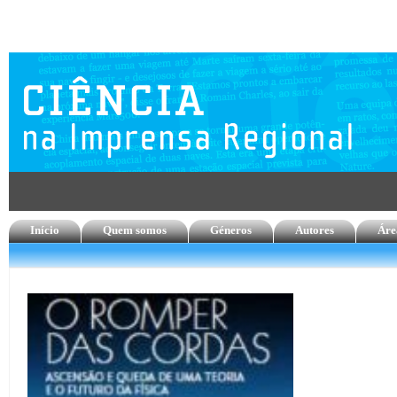
Início
Quem somos
Géneros
Autores
Áre