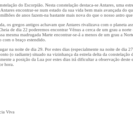
constelação do Escorpião. Nesta constelação destaca-se Antares, uma est
e Antares encontrar-se num estado da sua vida bem mais avançada do qu
 milhões de anos fazem-na bastante mais nova do que o nosso astro que
da, os gregos antigos achavam que Antares rivalizava com o planeta ass
Cheia de dia 22 poderemos encontrar Vénus a cerca de um grau a norte d
essa mesma madrugada Marte encontrar-se-á a menos de um grau a Norte 
o com o braço estendido.
gar na noite de dia 29. Por estes dias (especialmente na noite de dia 
nto (o radiante) situado na vizinhança da estrela delta da constelação
zmente a posição da Lua por estes dias irá dificultar a observação dest
or hora.
cia Viva