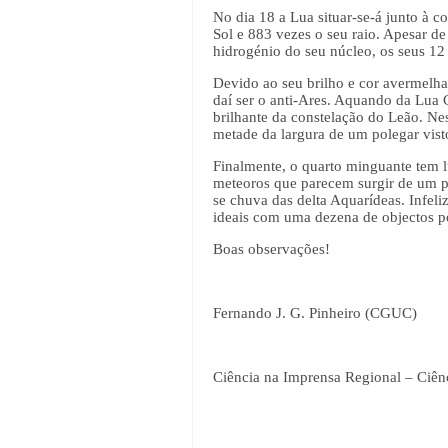
No dia 18 a Lua situar-se-á junto à 
Sol e 883 vezes o seu raio. Apesar d
hidrogénio do seu núcleo, os seus 12
Devido ao seu brilho e cor avermelha
daí ser o anti-Ares. Aquando da Lua 
brilhante da constelação do Leão. N
metade da largura de um polegar vist
Finalmente, o quarto minguante tem lu
meteoros que parecem surgir de um po
se chuva das delta Aquarídeas. Infeli
ideais com uma dezena de objectos p
Boas observações!
Fernando J. G. Pinheiro (CGUC)
Ciência na Imprensa Regional – Ciên