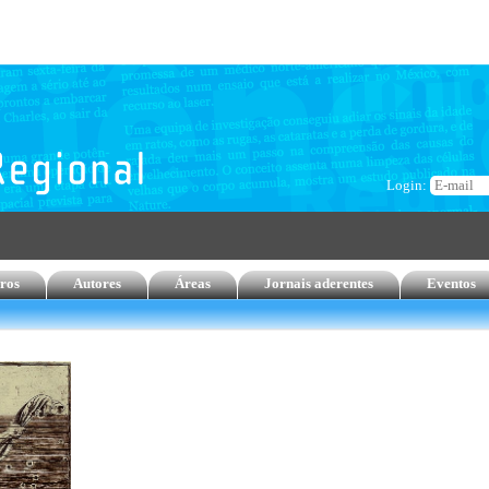
Login:
ros
Autores
Áreas
Jornais aderentes
Eventos