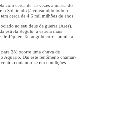
rela com cerca de 15 vezes a massa do
e o Sol, tendo já consumido todo o
 tem cerca de 4,6 mil milhões de anos.
ociado ao seu deus da guerra (Ares),
a estrela Régulo, a estrela mais
de Júpiter. Tal angulo corresponde a
27 para 28) ocorre uma chuva de
 do Aquario. Daí este fenómeno chamar-
e evento, contando-se em condições