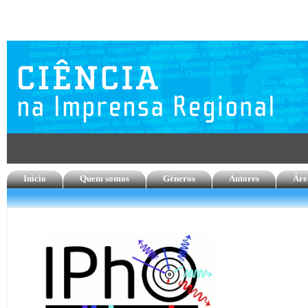
Início
Quem somos
Géneros
Autores
Áre