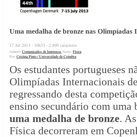
Uma medalha de bronze nas Olimpíadas In
17 Jul 2013 - 10h33 - 2.890 caracteres
Género:
Comunicados de Imprensa.
Áreas:
Física
Por:
Cristina Pinto / Universidade de Coimbra
Os estudantes portugueses n
Olimpíadas Internacionais d
regressando desta competiçã
ensino secundário com uma b
uma medalha de bronze
. A
Física decorreram em Copenh