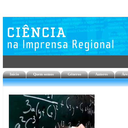
Início
Quem somos
Géneros
Autores
Áre