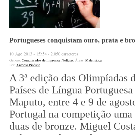
Portugueses conquistam ouro, prata e b
10 Ago 2013 - 15h54 - 2.050 caracteres
Género:
Comunicados de Imprensa.
Notícias.
Áreas:
Matemática
Por:
António Piedade
A 3ª edição das Olimpíadas
Países de Língua Portugues
Maputo, entre 4 e 9 de agost
Portugal na competição uma 
duas de bronze. Miguel Costa