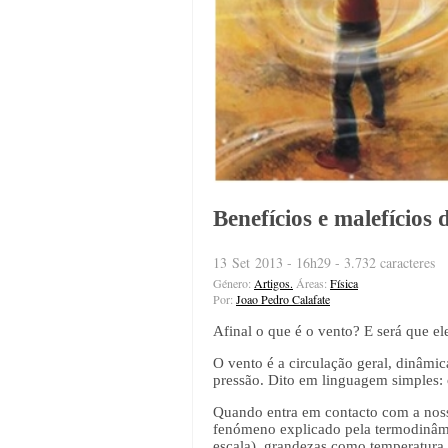
Benefícios e malefícios 
13 Set 2013 - 16h29 - 3.732 caracteres
Género:
Artigos.
Áreas:
Física
Por:
Joao Pedro Calafate
Afinal o que é o vento? E será que e
O vento é a circulação geral, dinâmic
pressão. Dito em linguagem simples:
Quando entra em contacto com a nossa
fenómeno explicado pela termodinâmic
escala), grandezas como temperatura, 