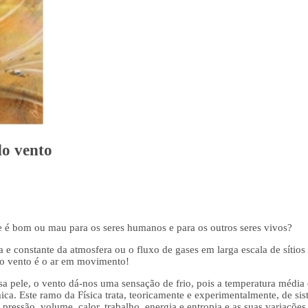
do vento
le é bom ou mau para os seres humanos e para os outros seres vivos?
a e constante da atmosfera ou o fluxo de gases em larga escala de sítios
 o vento é o ar em movimento!
 pele, o vento dá-nos uma sensação de frio, pois a temperatura média 
a. Este ramo da Física trata, teoricamente e experimentalmente, de si
pressão, volume, calor, trabalho, energia e entropia e as suas variações 