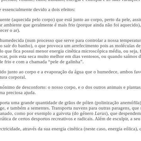
 essencialmente devido a dois efeitos:
uente (aquecida pelo corpo) que está junto ao corpo, perto da pele, ass
 ar ambiente que geralmente é mais frio (porque ainda não foi aquecido),
ecer o ar).
r humedecida (num processo que serve para controlar a nossa temperatur
ao sair do banho), o que provoca um arrefecimento pois as moléculas 
ido que fica possui menor energia cinética microscópica média, ou seja,
 secar, pois esta seca muito melhor em dias ventosos, ou quando saímo
de frio e com a chamada “pele de galinha”.
ido junto ao corpo e a evaporação da água que o humedece, ambos favo
tura corporal.
nimo de desconforto: o nosso corpo, e o dos outros animais e plantas, 
ma preciosa ajuda.
orta uma grande quantidade de grãos de pólen (polinização anemófila)
ge, e também a sementes. Transporta nuvens para outras paragens, que 
planado, como por exemplo a gaivota (do género
Larus
), que despendem
rática de certos desportos recreativos e radicais. Além de esculpir, a seu
ctricidade, através da sua energia cinética (neste caso, energia eólica)