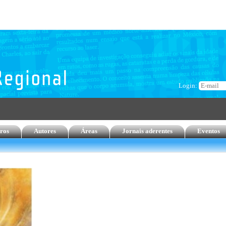
Login:
ros
Autores
Áreas
Jornais aderentes
Eventos