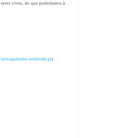
s seres vivos, do que poderíamos à
/cienciapatodos.webnode.pt
)