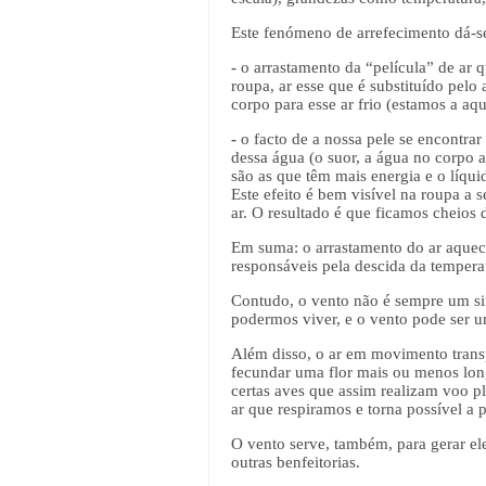
Este fenómeno de arrefecimento dá-se
-
o arrastamento da “película” de ar q
roupa, ar esse que é substituído pelo
corpo para esse ar frio (estamos a aqu
-
o facto de a nossa pele se encontra
dessa água (o suor, a água no corpo 
são as que têm mais energia e o líqu
Este efeito é bem visível na roupa a
ar. O resultado é que ficamos cheios 
Em suma: o arrastamento do ar aquec
responsáveis pela descida da tempera
Contudo, o vento não é sempre um sinó
podermos viver, e o vento pode ser u
Além disso, o ar em movimento transp
fecundar uma flor mais ou menos lon
certas aves que assim realizam voo 
ar que respiramos e torna possível a p
O vento serve, também, para gerar ele
outras benfeitorias.