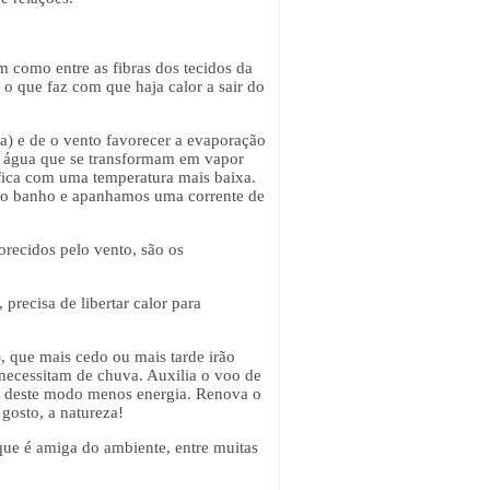
im como entre as fibras dos tecidos da
 o que faz com que haja calor a sair do
a) e de o vento favorecer a evaporação
de água que se transformam em vapor
 fica com uma temperatura mais baixa.
s do banho e apanhamos uma corrente de
recidos pelo vento, são os
precisa de libertar calor para
, que mais cedo ou mais tarde irão
necessitam de chuva. Auxilia o voo de
 deste modo menos energia. Renova o
 gosto, a natureza!
, que é amiga do ambiente, entre muitas