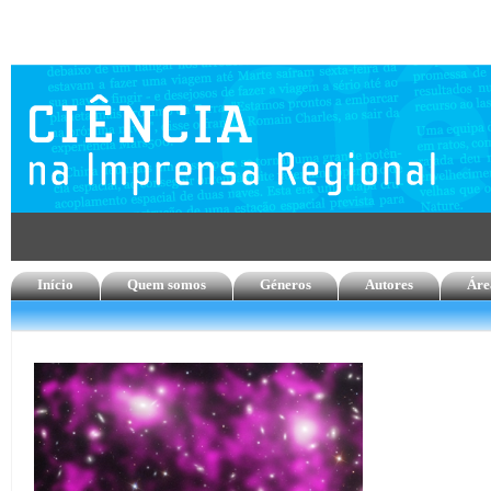
Início
Quem somos
Géneros
Autores
Áre