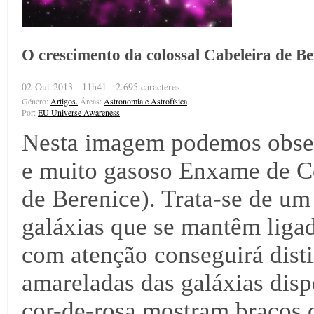
O crescimento da colossal Cabeleira de Be
02 Out 2013 - 11h41 - 2.695 caracteres
Género:
Artigos.
Áreas:
Astronomia e Astrofísica
Por:
EU Universe Awareness
Nesta imagem podemos observ
e muito gasoso Enxame de 
de Berenice). Trata-se de u
galáxias que se mantêm ligad
com atenção conseguirá disti
amareladas das galáxias disp
cor-de-rosa mostram braços d