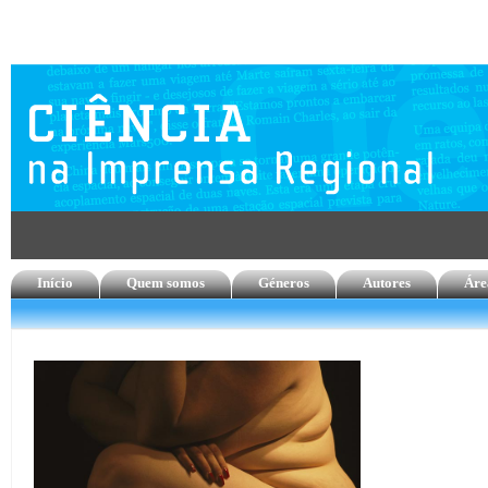
Início
Quem somos
Géneros
Autores
Áre