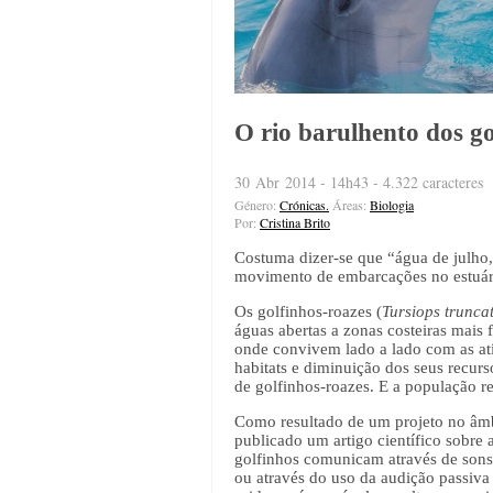
O rio barulhento dos go
30 Abr 2014 - 14h43 - 4.322 caracteres
Género:
Crónicas.
Áreas:
Biologia
Por:
Cristina Brito
Costuma dizer-se que “água de julho,
movimento de embarcações no estuári
Os golfinhos-roazes (
Tursiops trunca
águas abertas a zonas costeiras mais
onde convivem lado a lado com as ati
habitats e diminuição dos seus recur
de golfinhos-roazes. E a população r
Como resultado de um projeto no âmb
publicado um artigo científico sobre
golfinhos comunicam através de sons, 
ou através do uso da audição passiva