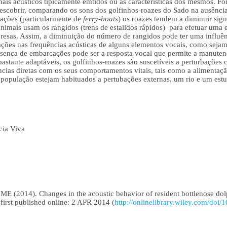
nais acústicos tipicamente emtidos ou as características dos mesmos. F
scobrir, comparando os sons dos golfinhos-roazes do Sado na ausência 
ações (particularmente de
ferry-boats
) os roazes tendem a diminuir sig
nimais usam os rangidos (trens de estalidos rápidos) para efetuar uma e
presas. Assim, a diminuição do número de rangidos pode ter uma influênc
ções nas frequências acústicas de alguns elementos vocais, como sejam 
resença de embarcações pode ser a resposta vocal que permite a manute
bastante adaptáveis, os golfinhos-roazes são suscetíveis a perturbações 
ências diretas com os seus comportamentos vitais, tais como a alimentaçã
 população estejam habituados a pertubações externas, um rio e um est
cia Viva
 (2014). Changes in the acoustic behavior of resident bottlenose dolp
e first published online: 2 APR 2014 (
http://onlinelibrary.wiley.com/doi