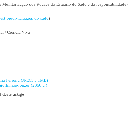
e Monitorização dos Roazes do Estuário do Sado é da responsabilidade 
/gest-biodiv1/roazes-do-sado
)
al / Ciência Viva
ia Ferreira (JPEG, 5,1MB)
golfinhos-roazes (2866 c.)
 deste artigo