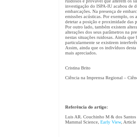
ruidosos é provável que alterem os si
investigação do ISPA-IU acabou de de
embarcações. Na presença de embarc
emissões acústicas. Por exemplo, os a
detetar a posição e proximidade das 
Por outro lado, também existem altera
alterações dos seus parâmetros na p
nestas situações ruidosas. Ainda que 
particularmente se existirem interfer
Assim, ainda que os indivíduos desta
mais apreciados.
Cristina Brito
Ciência na Imprensa Regional – Ciên
Referência do artigo:
Luis AR. Couchinho M & dos Santos ME
Mammal Science,
Early View
, Articl