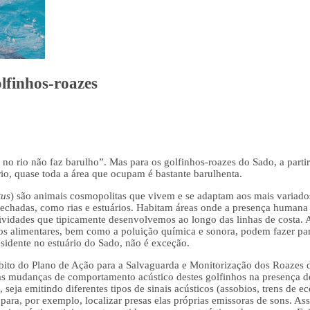
lfinhos-roazes
 no rio não faz barulho”. Mas para os golfinhos-roazes do Sado, a par
o, quase toda a área que ocupam é bastante barulhenta.
tus
) são animais cosmopolitas que vivem e se adaptam aos mais variado
 fechadas, como rias e estuários. Habitam áreas onde a presença humana
vidades que tipicamente desenvolvemos ao longo das linhas de costa. 
sos alimentares, bem como a poluição química e sonora, podem fazer par
esidente no estuário do Sado, não é exceção.
ito do Plano de Ação para a Salvaguarda e Monitorização dos Roazes d
 as mudanças de comportamento acústico destes golfinhos na presença 
seja emitindo diferentes tipos de sinais acústicos (assobios, trens de e
 para, por exemplo, localizar presas elas próprias emissoras de sons. 