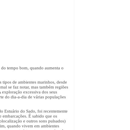
tir do tempo bom, quando aumenta o
s tipos de ambientes marinhos, desde
 mal se faz notar, mas também regiões
A exploração excessiva dos seus
te do dia-a-dia de várias populações
o Estuário do Sado, foi recentemente
de embarcações. É sabido que os
colocalização e outros sons pulsados)
Assim, quando vivem em ambientes