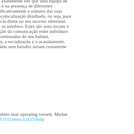
oi exatamente isto que uma equipa de
e na presença de diferentes
nificativamente o número das suas
colocalização detalhada, ou seja, para
ia direta no seu sucesso alimentar.
os assobios. Estes são sons sociais e
nção da comunicação entre indvíduos
continuadas do seu habitat,
o, a socialização e o acasalamento.
uário sem barulho seriam certamente
hins near operating vessels. Marine
/10.1111/mms.12125/full
)