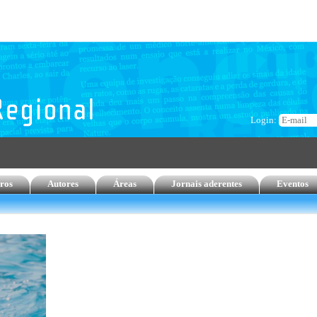
Login:
ros
Autores
Áreas
Jornais aderentes
Eventos