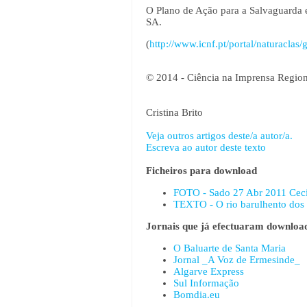
O Plano de Ação para a Salvaguarda 
SA.
(
http://www.icnf.pt/portal/naturaclas
© 2014 - Ciência na Imprensa Region
Cristina Brito
Veja outros artigos deste/a autor/a.
Escreva ao autor deste texto
Ficheiros para download
FOTO - Sado 27 Abr 2011 Cecíl
TEXTO - O rio barulhento dos 
Jornais que já efectuaram download
O Baluarte de Santa Maria
Jornal _A Voz de Ermesinde_
Algarve Express
Sul Informação
Bomdia.eu