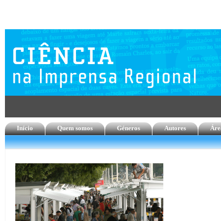
Início
Quem somos
Géneros
Autores
Áre