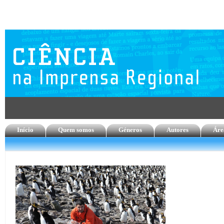
Início
Quem somos
Géneros
Autores
Áre