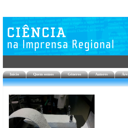
Início
Quem somos
Géneros
Autores
Áre