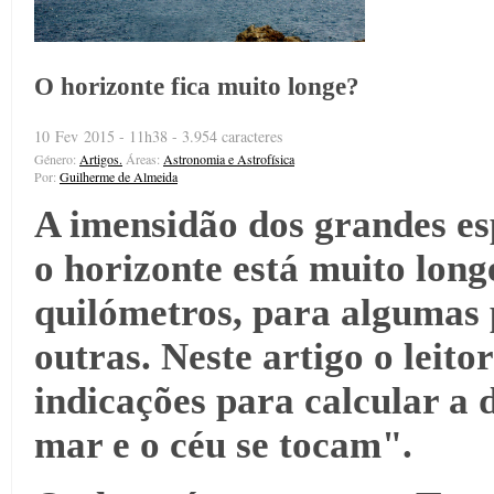
O horizonte fica muito longe?
10 Fev 2015 - 11h38 - 3.954 caracteres
Género:
Artigos.
Áreas:
Astronomia e Astrofísica
Por:
Guilherme de Almeida
A imensidão dos grandes es
o horizonte está muito long
quilómetros, para algumas 
outras. Neste artigo o leito
indicações para calcular a d
mar e o céu se tocam".