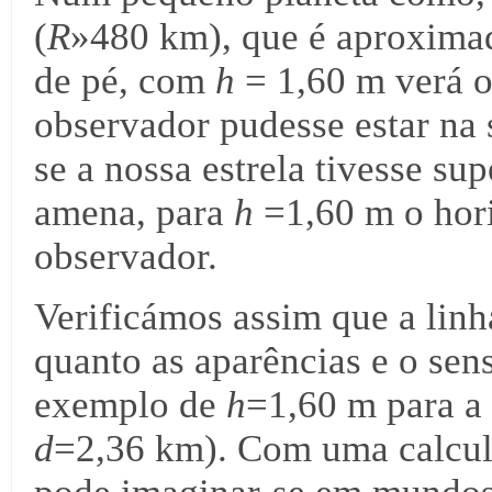
(
R
»480 km), que é aproxima
de pé, com
h
= 1,60 m verá 
observador pudesse estar na 
se a nossa estrela tivesse su
amena, para
h
=1,60 m o hori
observador.
Verificámos assim que a linh
quanto as aparências e o s
exemplo de
h
=1,60 m para a
d
=2,36 km). Com uma calcula