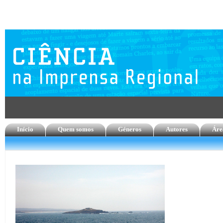
Início
Quem somos
Géneros
Autores
Áre