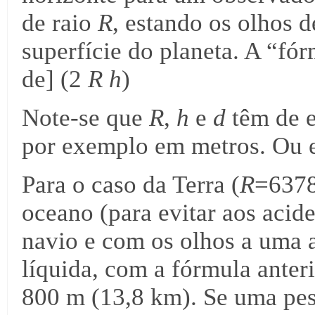
de raio
R
, estando os olhos d
superfície do planeta. A “fó
de] (2
R h
)
Note-se que
R
,
h
e
d
têm de e
por exemplo em metros. Ou em
Para o caso da Terra (
R
=6378
oceano (para evitar aos acid
navio e com os olhos a uma 
líquida, com a fórmula ante
800 m (13,8 km). Se uma pess