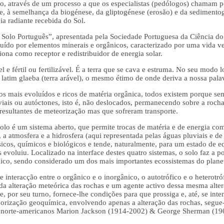
solo, através de um processo a que os especialistas (pedólogos) chamam
, à semelhança da biogénese, da gliptogénese (erosão) e da sedimentogé
ia radiante recebida do Sol.
 Solo Português”, apresentada pela Sociedade Portuguesa da Ciência d
uído por elementos minerais e orgânicos, caracterizado por uma vida veg
iona como receptor e redistribuidor de energia solar.
vel e fértil ou fertilizável. É a terra que se cava e estruma. No seu modo l
latim glaeba (terra arável), o mesmo étimo de onde deriva a nossa pala
os mais evoluídos e ricos de matéria orgânica, todos existem porque sem
iais ou autóctones, isto é, não deslocados, permanecendo sobre a rocha
resultantes de meteorização mas que sofreram transporte.
olo é um sistema aberto, que permite trocas de matéria e de energia com
, a atmosfera e a hidrosfera (aqui representada pelas águas pluviais e de
sicos, químicos e biológicos e tende, naturalmente, para um estado de eq
evoluiu. Localizado na interface destes quatro sistemas, o solo faz a po
ógico, sendo considerado um dos mais importantes ecossistemas do plane
interacção entre o orgânico e o inorgânico, o autotrófico e o heterotróf
a alteração meteórica das rochas e um agente activo dessa mesma alter
e, por seu turno, fornece-lhe condições para que prossiga e, até, se int
eorização geoquímica, envolvendo apenas a alteração das rochas, segue
 norte-americanos Marion Jackson (1914-2002) & George Sherman (19