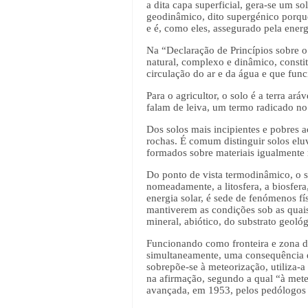
a dita capa superficial, gera-se um 
geodinâmico, dito supergénico porque
e é, como eles, assegurado pela energ
Na “Declaração de Princípios sobre o
natural, complexo e dinâmico, constit
circulação do ar e da água e que func
Para o agricultor, o solo é a terra ará
falam de leiva, um termo radicado no 
Dos solos mais incipientes e pobres a
rochas. É comum distinguir solos eluv
formados sobre materiais igualmente 
Do ponto de vista termodinâmico, o s
nomeadamente, a litosfera, a biosfera
energia solar, é sede de fenómenos fí
mantiverem as condições sob as quais 
mineral, abiótico, do substrato geol
Funcionando como fronteira e zona de 
simultaneamente, uma consequência d
sobrepõe-se à meteorização, utiliza-a 
na afirmação, segundo a qual “à met
avançada, em 1953, pelos pedólogos