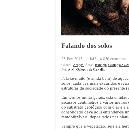
Falando dos solos
25 Fev 2015 - 11h42 - 4.856 caracteres
Género:
Artigos.
Áreas:
Biologia
,
Geologia e Geo
Por:
A.M. Galopim de Carvalho
Fala-se muito (e ainda bem) de aquec
solos, cada vez mais exauridos e ret
estruturas da sociedade do presente (a
Em termos muito gerais, esta entidade
escassos centímetros a vários metros
do substrato geológico com o ar e a 
consolidado deve aqui entender-se um
remobilizáveis, depositados nas planí
Sempre que a vegetação, seja ela herb