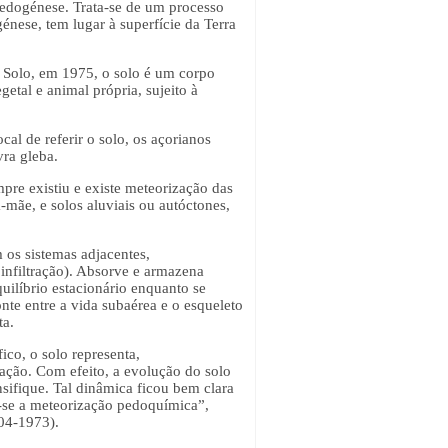
 pedogénese. Trata-se de um processo
nese, tem lugar à superfície da Terra
o Solo, em 1975, o solo é um corpo
etal e animal própria, sujeito à
ocal de referir o solo, os açorianos
vra gleba.
pre existiu e existe meteorização das
-mãe, e solos aluviais ou autóctones,
 os sistemas adjacentes,
 infiltração). Absorve e armazena
uilíbrio estacionário enquanto se
nte entre a vida subaérea e o esqueleto
ta.
ico, o solo representa,
ação. Com efeito, a evolução do solo
ensifique. Tal dinâmica ficou bem clara
-se a meteorização pedoquímica”,
04-1973).