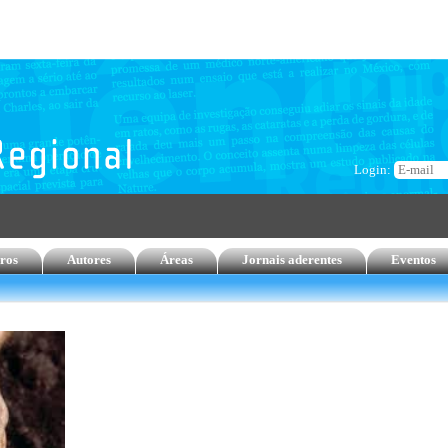
Login:
ros
Autores
Áreas
Jornais aderentes
Eventos