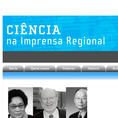
Início
Quem somos
Géneros
Autores
Áre