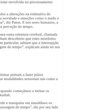
e estar envolvida no processamento
dos a alterações na estimativa do
o, a novidade e emoções como o medo e
ha”, diz Paton. E nos seres humanos, a
da perceção do tempo.
para outra estrutura cerebral, chamada
inham descoberto que estes neurónios
 particular, sabiam que a interrupção
ssagem do tempo”, explicam ainda no seu
einar animais a fazer juízos
dar modalidades sensoriais tais como a
, quando começámos a treinar os
Atallah.
medir e manipular em simultâneo os
 passagem do tempo”, diz por seu lado