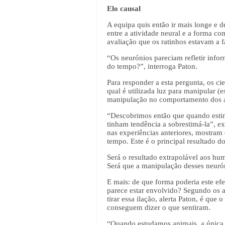
Elo causal
A equipa quis então ir mais longe e d
entre a atividade neural e a forma co
avaliação que os ratinhos estavam a 
“Os neurónios pareciam refletir infor
do tempo?”, interroga Paton.
Para responder a esta pergunta, os ci
qual é utilizada luz para manipular (e
manipulação no comportamento dos an
“Descobrimos então que quando estim
tinham tendência a sobrestimá-la”, e
nas experiências anteriores, mostram
tempo. Este é o principal resultado d
Será o resultado extrapolável aos h
Será que a manipulação desses neurón
E mais: de que forma poderia este ef
parece estar envolvido? Segundo os 
tirar essa ilação, alerta Paton, é q
conseguem dizer o que sentiram.
“Quando estudamos animais, a única 