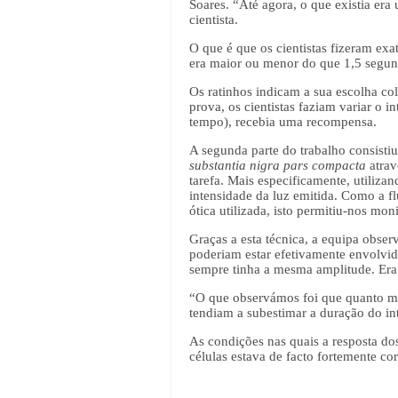
Soares. “Até agora, o que existia er
cientista.
O que é que os cientistas fizeram ex
era maior ou menor do que 1,5 segund
Os ratinhos indicam a sua escolha col
prova, os cientistas faziam variar o i
tempo), recebia uma recompensa.
A segunda parte do trabalho consisti
substantia nigra pars compacta
atrav
tarefa. Mais especificamente, utiliz
intensidade da luz emitida. Como a f
ótica utilizada, isto permitiu-nos mon
Graças a esta técnica, a equipa obse
poderiam estar efetivamente envolvid
sempre tinha a mesma amplitude. Era 
“O que observámos foi que quanto ma
tendiam a subestimar a duração do in
As condições nas quais a resposta do
células estava de facto fortemente c