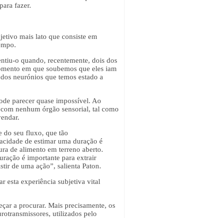
ara fazer.
etivo mais lato que consiste em
tempo.
Sentiu-o quando, recentemente, dois dos
 momento em que soubemos que eles iam
 dos neurónios que temos estado a
ode parecer quase impossível. Ao
o com nenhum órgão sensorial, tal como
vendar.
e do seu fluxo, que tão
apacidade de estimar uma duração é
ra de alimento em terreno aberto.
uração é importante para extrair
tir de uma ação”, salienta Paton.
 esta experiência subjetiva vital
eçar a procurar. Mais precisamente, os
otransmissores, utilizados pelo