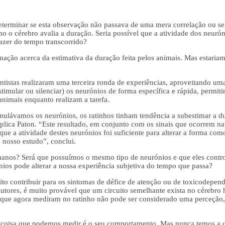
eterminar se esta observação não passava de uma mera correlação ou se, 
mo o cérebro avalia a duração. Seria possível que a atividade dos neuróni
fazer do tempo transcorrido?
mação acerca da estimativa da duração feita pelos animais. Mas estariam 
entistas realizaram uma terceira ronda de experiências, aproveitando u
stimular ou silenciar) os neurónios de forma específica e rápida, permit
imais enquanto realizam a tarefa.
ulávamos os neurónios, os ratinhos tinham tendência a subestimar a d
xplica Paton. “Este resultado, em conjunto com os sinais que ocorrem 
 que a atividade destes neurónios foi suficiente para alterar a forma c
o nosso estudo”, conclui.
umanos? Será que possuímos o mesmo tipo de neurónios e que eles contr
ios pode alterar a nossa experiência subjetiva do tempo que passa?
eito contribuir para os sintomas de défice de atenção ou de toxicodepe
autores, é muito provável que um circuito semelhante exista no cérebr
ue o que agora mediram no ratinho não pode ser considerado uma perceção
coisa que podemos medir é o seu comportamento. Mas nunca temos a ce