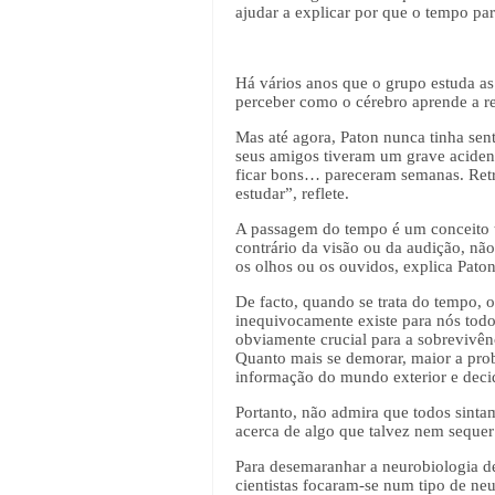
ajudar a explicar por que o tempo pa
Há vários anos que o grupo estuda as
perceber como o cérebro aprende a r
Mas até agora, Paton nunca tinha sent
seus amigos tiveram um grave aciden
ficar bons… pareceram semanas. Retro
estudar”, reflete.
A passagem do tempo é um conceito tã
contrário da visão ou da audição, n
os olhos ou os ouvidos, explica Paton
De facto, quando se trata do tempo, o
inequivocamente existe para nós todos
obviamente crucial para a sobrevivên
Quanto mais se demorar, maior a prob
informação do mundo exterior e decid
Portanto, não admira que todos sinta
acerca de algo que talvez nem sequer 
Para desemaranhar a neurobiologia de
cientistas focaram-se num tipo de ne