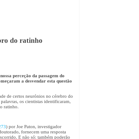
bro do ratinho
a nossa perceção da passagem do
começaram a desvendar esta questão
de de certos neurónios no cérebro do
alavras, os cientistas identificaram,
o ratinho.
273
) por Joe Paton, investigador
-doutorado, fornecem uma resposta
nscorrido. E não só: também poderão