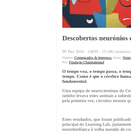
Descobertos neurónios 
09 Dez 2016 - 14h50 - 13.106 caracteres
Género:
Comunicados de Imprensa.
Áreas:
Neuro
Por:
Fundação Champalimaud
O tempo voa, o tempo passa, o temp
tempo. Como é que o cérebro humano
fundamental.
Uma equipa de neurocientistas do Ce
ratinho levava estes animais a subest
pela primeira vez, circuitos neurais
Estes resultados, que foram publicado
principal do Learning Lab, juntamen
neurobiológica à velha questão de co