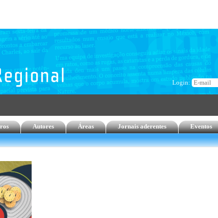
Login:
ros
Autores
Áreas
Jornais aderentes
Eventos