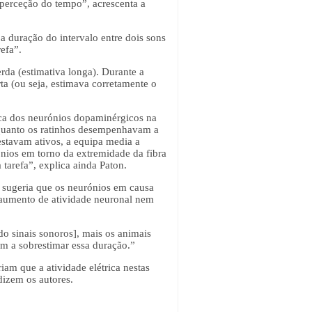
 perceção do tempo”, acrescenta a
a duração do intervalo entre dois sons
efa”.
erda (estimativa longa). Durante a
erta (ou seja, estimava corretamente o
rica dos neurónios dopaminérgicos na
quanto os ratinhos desempenhavam a
estavam ativos, a equipa media a
ónios em torno da extremidade da fibra
 tarefa”, explica ainda Paton.
o sugeria que os neurónios em causa
o aumento de atividade neuronal nem
o sinais sonoros], mais os animais
am a sobrestimar essa duração.”
am que a atividade elétrica nestas
dizem os autores.