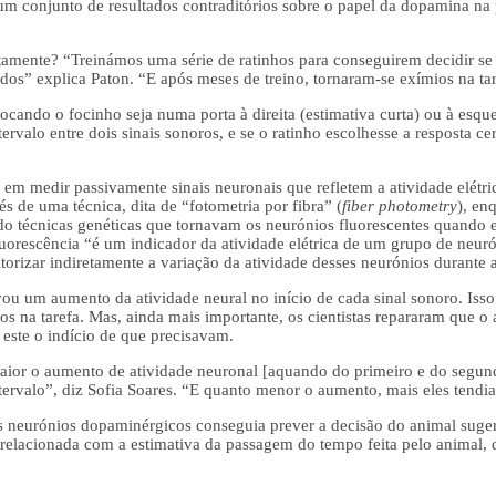
a um conjunto de resultados contraditórios sobre o papel da dopamina na
atamente? “Treinámos uma série de ratinhos para conseguirem decidir se 
os” explica Paton. “E após meses de treino, tornaram-se exímios na tar
ocando o focinho seja numa porta à direita (estimativa curta) ou à esqu
ntervalo entre dois sinais sonoros, e se o ratinho escolhesse a resposta c
u em medir passivamente sinais neuronais que refletem a atividade elét
és de uma técnica, dita de “fotometria por fibra” (
fiber photometry
), en
ando técnicas genéticas que tornavam os neurónios fluorescentes quando 
luorescência “é um indicador da atividade elétrica de um grupo de neur
itorizar indiretamente a variação da atividade desses neurónios durante a
rvou um aumento da atividade neural no início de cada sinal sonoro. Iss
os na tarefa. Mas, ainda mais importante, os cientistas repararam que 
este o indício de que precisavam.
ior o aumento de atividade neuronal [aquando do primeiro e do segund
tervalo”, diz Sofia Soares. “E quanto menor o aumento, mais eles tendi
s neurónios dopaminérgicos conseguia prever a decisão do animal sugeri
orrelacionada com a estimativa da passagem do tempo feita pelo animal, 