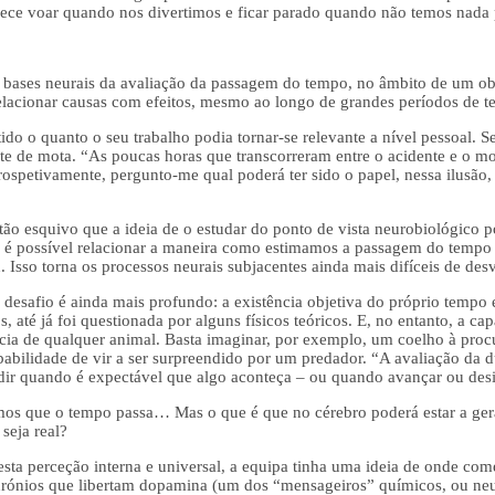
rece voar quando nos divertimos e ficar parado quando não temos nada p
 bases neurais da avaliação da passagem do tempo, no âmbito de um obj
elacionar causas com efeitos, mesmo ao longo de grandes períodos de 
ido o quanto o seu trabalho podia tornar-se relevante a nível pessoal. 
te de mota. “As poucas horas que transcorreram entre o acidente e o
spetivamente, pergunto-me qual poderá ter sido o papel, nessa ilusão,
o esquivo que a ideia de o estudar do ponto de vista neurobiológico p
ão é possível relacionar a maneira como estimamos a passagem do temp
. Isso torna os processos neurais subjacentes ainda mais difíceis de des
 desafio é ainda mais profundo: a existência objetiva do próprio tempo 
, até já foi questionada por alguns físicos teóricos. E, no entanto, a c
cia de qualquer animal. Basta imaginar, por exemplo, um coelho à procu
abilidade de vir a ser surpreendido por um predador. “A avaliação da d
ir quando é expectável que algo aconteça – ou quando avançar ou desis
mos que o tempo passa… Mas o que é que no cérebro poderá estar a gerar
seja real?
sta perceção interna e universal, a equipa tinha uma ideia de onde com
urónios que libertam dopamina (um dos “mensageiros” químicos, ou neur