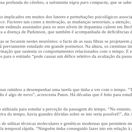
ona profunda do cérebro, a
substantia nigra pars compacta
, que se sab
o implicados em muitos dos fatores e perturbações psicológicos associa
nce
. Factores tais como a motivação, as mudanças sensoriais, a atençã
 um estímulo assustador para os seus níveis de dopamina caírem em flec
a a doença de Parkinson, que também é acompanhada de deficiências 
as se focarem nestes neurónios: o facto de as suas fibras se projetarem 
 já previamente estudado em grande pormenor. Na altura, os cientistas t
rmação que sustenta os comportamentos relacionados com o tempo. E em
ios para o estriado “pode causar um défice seletivo da avaliação da pa
nar ratinhos a desempenhar uma tarefa que tinha a ver com o tempo. “Tr
ão é algo de novo”, acrescenta Paton. Há décadas que é feito para estu
utilizada para estudar a perceção da passagem do tempo. “No entanto
iva do tempo, havia grandes dúvidas sobre se isto seria possível!”, diz 
am de utilizar técnicas moleculares e genéticas modernas que permitem 
a temporal rápida. “Ninguém tinha conseguido fazer isto em relação à