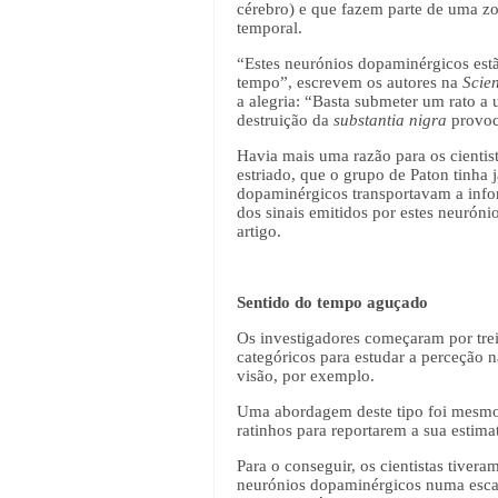
cérebro) e que fazem parte de uma z
temporal.
“Estes neurónios dopaminérgicos estã
tempo”, escrevem os autores na
Scie
a alegria: “Basta submeter um rato a
destruição da
substantia nigra
provoc
Havia mais uma razão para os cientist
estriado, que o grupo de Paton tinha
dopaminérgicos transportavam a info
dos sinais emitidos por estes neurón
artigo.
Sentido do tempo aguçado
Os investigadores começaram por trei
categóricos para estudar a perceção n
visão, por exemplo.
Uma abordagem deste tipo foi mesmo 
ratinhos para reportarem a sua estimat
Para o conseguir, os cientistas tiver
neurónios dopaminérgicos numa escal