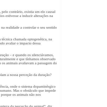
pelo contrário, existia um elo causal
os estivesse a induzir alterações na
na realidade a controlar o seu sentido
ma técnica chamada optogenética, na
indo avaliar o impacto dessa
uração – e quando os silenciávamos,
naturalmente e que tínhamos observado
omo os animais avaliavam a passagem do
olam a nossa perceção da duração?
ndência, onde o sistema dopaminérgico
o humano. Mas o obstáculo que impede
, porque os animais não nos
rteza da perceção do animal”, diz