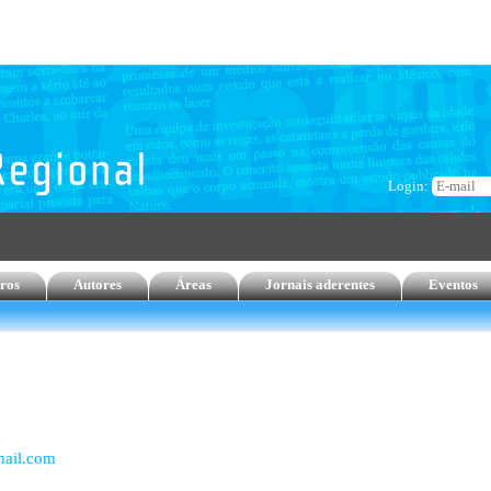
Login:
ros
Autores
Áreas
Jornais aderentes
Eventos
ail.com