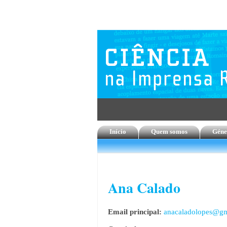
Início
Quem somos
Géne
Ana Calado
Email principal:
anacaladolopes@gm