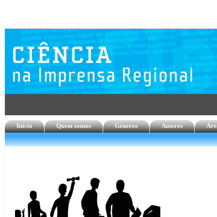
Início
Quem somos
Géneros
Autores
Áre