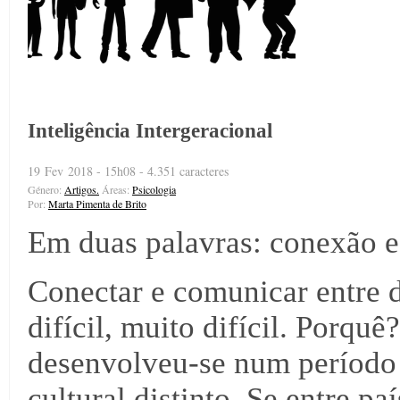
Inteligência Intergeracional
19 Fev 2018 - 15h08 - 4.351 caracteres
Género:
Artigos.
Áreas:
Psicologia
Por:
Marta Pimenta de Brito
Em duas palavras: conexão 
Conectar e comunicar entre d
difícil, muito difícil. Porqu
desenvolveu-se num período 
cultural distinto. Se entre p