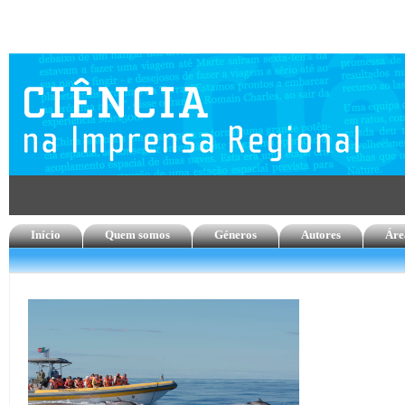
Início
Quem somos
Géneros
Autores
Áre