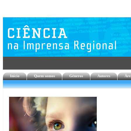
Início
Quem somos
Géneros
Autores
Áre