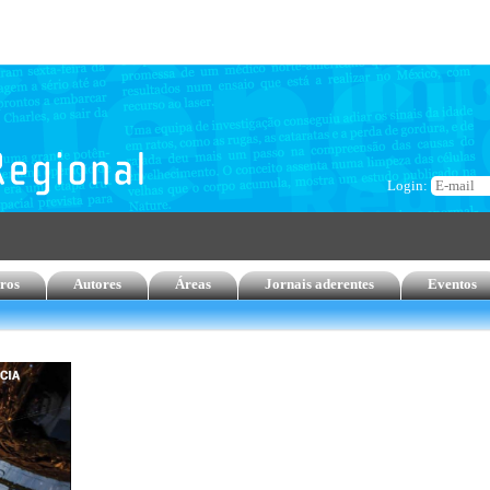
Login:
ros
Autores
Áreas
Jornais aderentes
Eventos