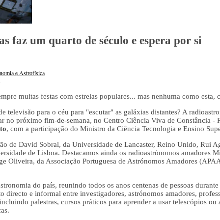
as faz um quarto de século e espera por si
nomia e Astrofísica
mpre muitas festas com estrelas populares... mas nenhuma como esta, ch
e televisão para o céu para "escutar" as galáxias distantes? A radioast
ugar no próximo fim-de-semana, no Centro Ciência Viva de Constância - 
to
, com a participação do Ministro da Ciência Tecnologia e Ensino Supe
ão de David Sobral, da Universidade de Lancaster, Reino Unido, Rui A
ersidade de Lisboa. Destacamos ainda os radioastrónomos amadores Mic
orge Oliveira, da Associação Portuguesa de Astrónomos Amadores (APAA)
 astronomia do país, reunindo todos os anos centenas de pessoas durante 
directo e informal entre investigadores, astrónomos amadores, profess
 incluindo palestras, cursos práticos para aprender a usar telescópios o
as.