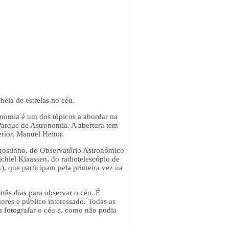
eia de estrelas no céu.
ronomia é um dos tópicos a abordar na
Parque de Astronomia. A abertura tem
rior, Manuel Heitor.
gostinho, do Observatório Astronómico
hiel Klaassen, do radiotelescópio de
, que participam pela primeira vez na
três dias para observar o céu. É
ores e público interessado. Todas as
u a fotografar o céu e, como não podia