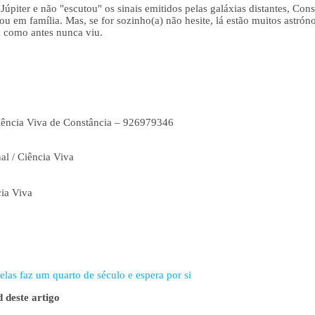
Júpiter e não "escutou" os sinais emitidos pelas galáxias distantes, Const
em família. Mas, se for sozinho(a) não hesite, lá estão muitos astrón
u como antes nunca viu.
iência Viva de Constância – 926979346
al / Ciência Viva
cia Viva
elas faz um quarto de século e espera por si
 deste artigo