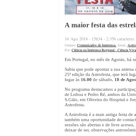
A maior festa das estrel
16 Ago 2018 - 15h34 - 2.356 caracteres
Género:
Comunicados de Imprensa.
Áreas:
Astro
Por:
Ciência na Imprensa Regional - Ciência Viva
Em Portugal, no mês de Agosto, há se
Sabia que pode apontar a sua antena d
25ª edição da Astrofesta, que terá l
lugar às
16.00
de sábado,
18 de Agos
No programa destacamos a participaç
de Lisboa e Pedro Ré, ambos da Univ
S.Gião, em Oliveira do Hospital e J
Astrofesta.
A Astrofesta é a mais antiga festa de
também uma oportunidade de contacto 
sessões são abertas e de livre acesso,
deixar de ser, observações astronómic