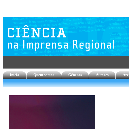
Início
Quem somos
Géneros
Autores
Áre