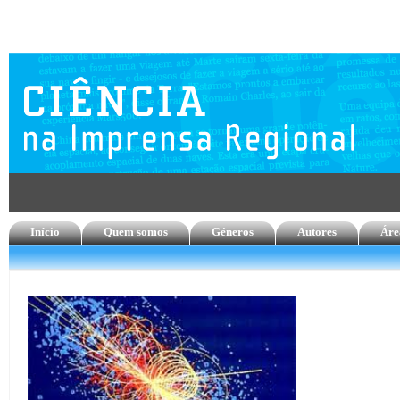
Início
Quem somos
Géneros
Autores
Áre