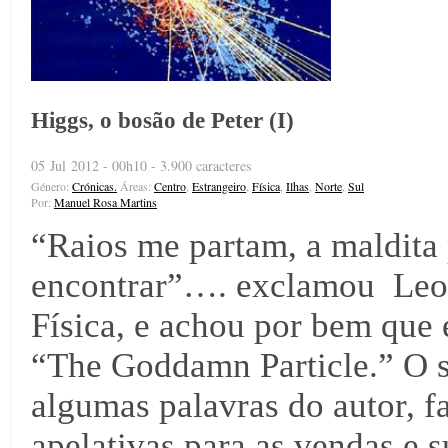
Higgs, o bosão de Peter (I)
05 Jul 2012 - 00h10 - 3.900 caracteres
Género:
Crónicas.
Áreas:
Centro
,
Estrangeiro
,
Física
,
Ilhas
,
Norte
,
Sul
Por:
Manuel Rosa Martins
“Raios me partam, a maldita p
encontrar”…. exclamou Leo
Física, e achou por bem que e
“The Goddamn Particle.” O se
algumas palavras do autor, f
apelativas para as vendas e s