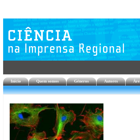
Início
Quem somos
Géneros
Autores
Áre