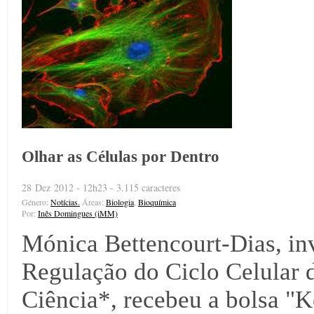
Olhar as Células por Dentro
28 Dez 2012 - 12h23 - 3.115 caracteres
Género:
Notícias.
Áreas:
Biologia
,
Bioquímica
Por:
Inês Domingues (iMM)
Mónica Bettencourt-Dias, inv
Regulação do Ciclo Celular d
Ciência*, recebeu a bolsa "K