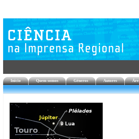
Início
Quem somos
Géneros
Autores
Áre